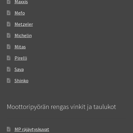
Maxxis
Mefo
Metzeler
Michelin
Mitas
Pirelli
Sava
Shinko
Moottoripyörän rengas vinkit ja taulukot
MP räjäytyskuvat