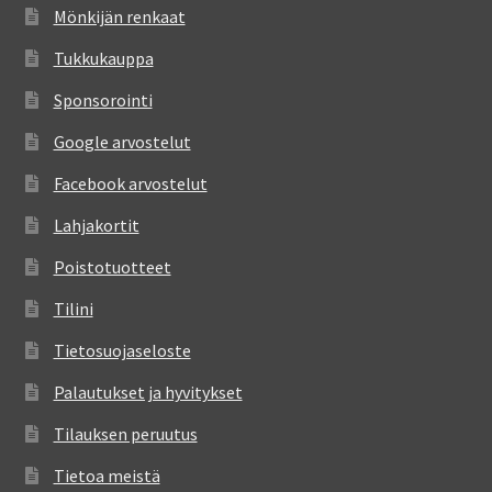
Mönkijän renkaat
Tukkukauppa
Sponsorointi
Google arvostelut
Facebook arvostelut
Lahjakortit
Poistotuotteet
Tilini
Tietosuojaseloste
Palautukset ja hyvitykset
Tilauksen peruutus
Tietoa meistä