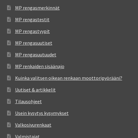
MP rengasmerkinnät
MP rengastestit
MP rengastyypit
MP rengasuutiset
MP rengasuutuudet
MP renkaiden sisäänajo
Kuinka valitsen oikean renkaan moottoripyörääni?
Uutiset & artikkelit
Tilausohjeet
Usein kysytys kysymykset
Valkosivurenkaat
Valmistajat