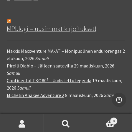
MPblogi – uusimmat kirjoitukset!
Maxxis Maxxventure MA-AT – Monipuolinen endurorengas
2
elokuun, 2026
Samuli
Pirelli Diablo – Jälleen saatavilla
29 maaliskuun, 2026
Samuli
Continental TKC 80² – Uudistettu legenda
19 maaliskuun,
2026
Samuli
Michelin Anakee Adventure 2
8 maaliskuun, 2026
Samuli
0
Etsi:
Haku