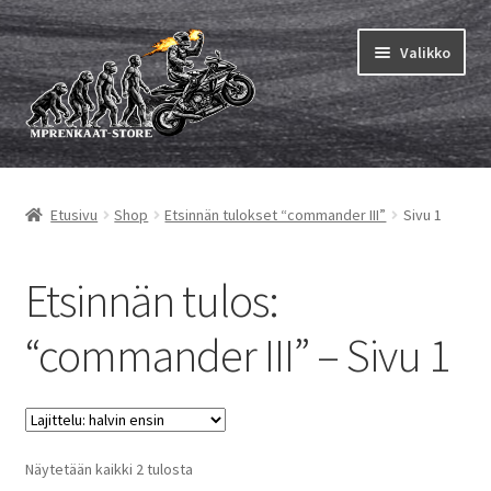
Siirry
Siirry
Valikko
navigointiin
sisältöön
Laajen
MP renkaat
alemm
Etusivu
Shop
Etsinnän tulokset “commander III”
Sivu 1
tason
Laajen
Sisärenkaat ja nauhat
valikko
alemm
tason
Laajen
Etsinnän tulos:
Rengasmerkit
valikko
alemm
tason
Laajen
“commander III” – Sivu 1
Vinkit&ohjeet
valikko
alemm
tason
Yhteys
valikko
Halvin
Näytetään kaikki 2 tulosta