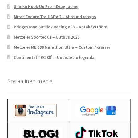
Shinko Hook-Up Pro – Drag racing
Mitas Enduro Trail-ADV 2 – Allround rengas
Bridgestone Battlax Racing V03 – Ratakäyttöön!
Metzeler Sportec 01 – Uutuus 2026
Metzeler ME 888 Marathon Ultra – Custom / cruiser
Continental TKC 80² – Uudistettu legenda
Sosiaalinen media