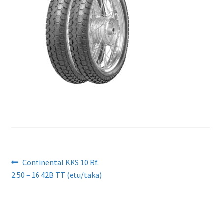
Artikkelien
Edellinen
Continental KKS 10 Rf.
artikkeli
2.50 – 16 42B TT (etu/taka)
selaus