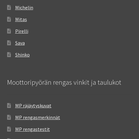
Michelin
Mitas
Pirelli
Sava
Shinko
Moottoripyörän rengas vinkit ja taulukot
MP räjäytyskuvat
MP rengasmerkinnät
MP rengastestit