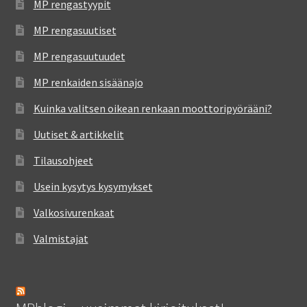
MP rengastyypit
MP rengasuutiset
MP rengasuutuudet
MP renkaiden sisäänajo
Kuinka valitsen oikean renkaan moottoripyörääni?
Uutiset & artikkelit
Tilausohjeet
Usein kysytys kysymykset
Valkosivurenkaat
Valmistajat