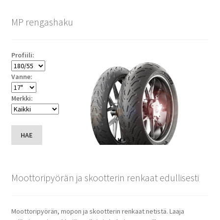
MP rengashaku
Profiili:
Vanne:
Merkki:
HAE
Moottoripyörän ja skootterin renkaat edullisesti
Moottoripyörän, mopon ja skootterin renkaat netistä. Laaja