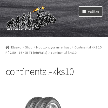
Siirry
Siirry
Valikko
navigointiin
sisältöön
Laajen
MP renkaat
alemm
Etusivu
Shop
Moottoripyörän renkaat
Continental KKS 10
tason
Laajen
Sisärenkaat ja nauhat
Rf. 2.50 – 16 42B TT (etu/taka)
continental-kks10
valikko
alemm
tason
Laajen
Rengasmerkit
valikko
alemm
continental-kks10
tason
Laajen
Vinkit&ohjeet
valikko
alemm
tason
Yhteys
valikko