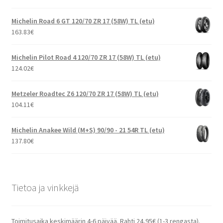
Michelin Road 6 GT 120/70 ZR 17 (58W) TL (etu)
163.83
€
Michelin Pilot Road 4 120/70 ZR 17 (58W) TL (etu)
124.02
€
Metzeler Roadtec Z6 120/70 ZR 17 (58W) TL (etu)
104.11
€
Michelin Anakee Wild (M+S) 90/90 - 21 54R TL (etu)
137.80
€
Tietoa ja vinkkejä
Toimitusaika keskimäärin 4-6 päivää. Rahti 24,95€ (1-3 rengasta).