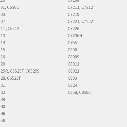
01, C6502
C7211, C7212
503
C7219
507
C7221, C7222
11 /C6512
C7226
513
C7236R
514
C755
515
C800
516
C8009
520
C8011
25R, C6525F, C6525S
C8021
28, C6528F
C803
531
C824
532
C858, C858S
539
540
546
556