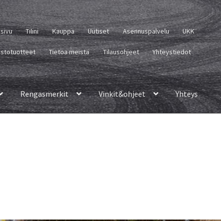
usivu
Tilini
Kauppa
Uutiset
Asennuspalvelu
UKK
istotuotteet
Tietoa meistä
Tilausohjeet
Yhteystiedot
Rengasmerkit
Vinkit&ohjeet
Yhteys