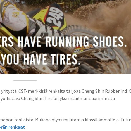
yritystä. CST-merkkisiä renkaita tarjoaa Cheng Shin Rubber Ind. C
ä työllistävä Cheng Shin Tire on yksi maailman suurimmista
a mopon renkaista. Mukana myös muutamia klassikkomalleja. Tutu
rän renkaat