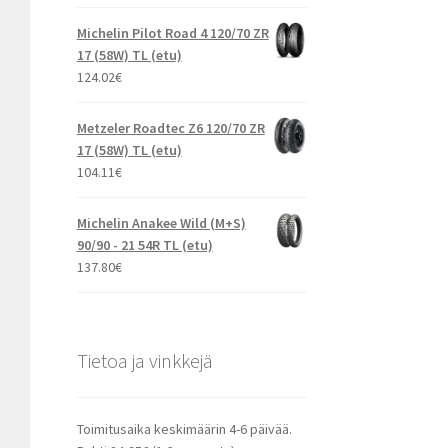
Michelin Pilot Road 4 120/70 ZR
17 (58W) TL (etu)
124.02
€
Metzeler Roadtec Z6 120/70 ZR
17 (58W) TL (etu)
104.11
€
Michelin Anakee Wild (M+S)
90/90 - 21 54R TL (etu)
137.80
€
Tietoa ja vinkkejä
Toimitusaika keskimäärin 4-6 päivää.