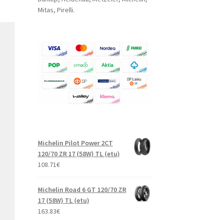
Mitas, Pirelli.
Michelin Pilot Power 2CT
120/70 ZR 17 (58W) TL (etu)
108.71
€
Michelin Road 6 GT 120/70 ZR
17 (58W) TL (etu)
163.83
€