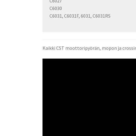
C6027
C6030
C6031, C6031F, 6031, C6031RS
Kaikki CST moottoripyörän, mopon ja crossin