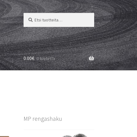
Etsi:
Haku
0.00
€
0 tuotetta
MP rengashaku