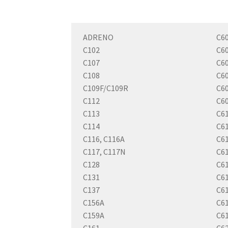
ADRENO
C6
C102
C6
C107
C6
C108
C6
C109F/C109R
C6
C112
C6
C113
C6
C114
C6
C116, C116A
C61
C117, C117N
C6
C128
C6
C131
C6
C137
C6
C156A
C6
C159A
C6
C161
C6