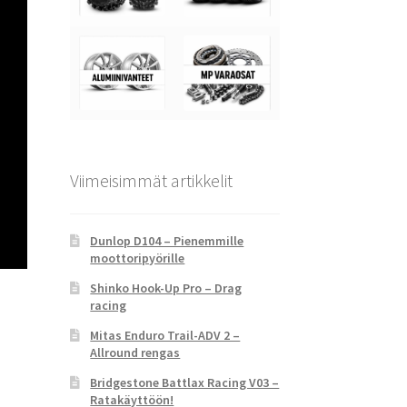
Viimeisimmät artikkelit
Dunlop D104 – Pienemmille
moottoripyörille
Shinko Hook-Up Pro – Drag
racing
Mitas Enduro Trail-ADV 2 –
Allround rengas
Bridgestone Battlax Racing V03 –
Ratakäyttöön!