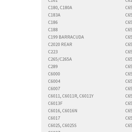
C180, C180A
C65
C183A
C6
C186
C6
C188
C65
C199 BARRACUDA
C6
C2020 REAR
C6
C223
C6
C265/C265A
C6
C289
C6
C6000
C65
C6004
C65
C6007
C6
C6011, C6011R, C6011Y
C6
C6013F
C6
C6016, C6016N
C6
C6017
C6
C6025, C6025S
C6