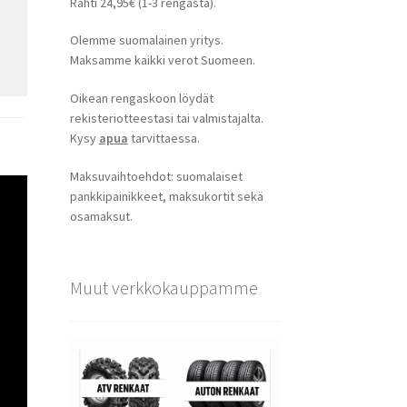
Rahti 24,95€ (1-3 rengasta).
Olemme suomalainen yritys.
Maksamme kaikki verot Suomeen.
Oikean rengaskoon löydät
rekisteriotteestasi tai valmistajalta.
Kysy
apua
tarvittaessa.
Maksuvaihtoehdot: suomalaiset
pankkipainikkeet, maksukortit sekä
osamaksut.
Muut verkkokauppamme