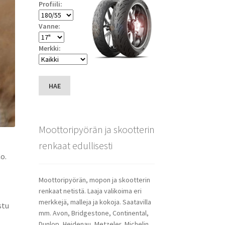
Profiili:
Vanne:
Merkki:
HAE
Moottoripyörän ja skootterin
renkaat edullisesti
o.
Moottoripyörän, mopon ja skootterin
renkaat netistä. Laaja valikoima eri
merkkejä, malleja ja kokoja. Saatavilla
stu
mm. Avon, Bridgestone, Continental,
Dunlop, Heidenau, Metzeler, Michelin,