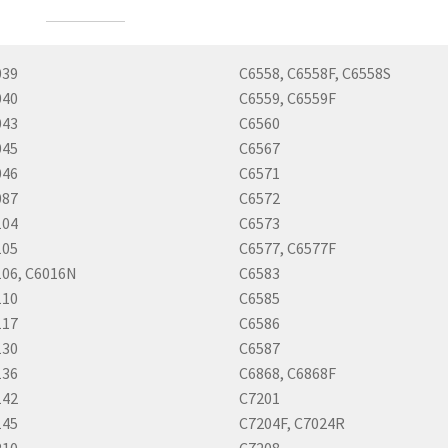
039
C6558, C6558F, C6558S
040
C6559, C6559F
043
C6560
045
C6567
046
C6571
087
C6572
104
C6573
105
C6577, C6577F
06, C6016N
C6583
110
C6585
117
C6586
130
C6587
136
C6868, C6868F
142
C7201
145
C7204F, C7024R
210
C7208