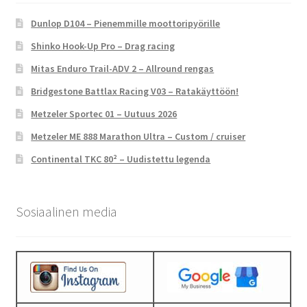
Dunlop D104 – Pienemmille moottoripyörille
Shinko Hook-Up Pro – Drag racing
Mitas Enduro Trail-ADV 2 – Allround rengas
Bridgestone Battlax Racing V03 – Ratakäyttöön!
Metzeler Sportec 01 – Uutuus 2026
Metzeler ME 888 Marathon Ultra – Custom / cruiser
Continental TKC 80² – Uudistettu legenda
Sosiaalinen media