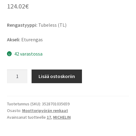
124.02
€
Rengastyyppi:
Tubeless (TL)
Akseli:
Eturengas
42 varastossa
Michelin
Lisää ostoskoriin
Pilot
Road
4
120/70
Tuotetunnus (SKU):
3528701035659
Osasto:
Moottoripyörän renkaat
ZR
Avainsanat tuotteelle
17
,
MICHELIN
17
(58W)
TL