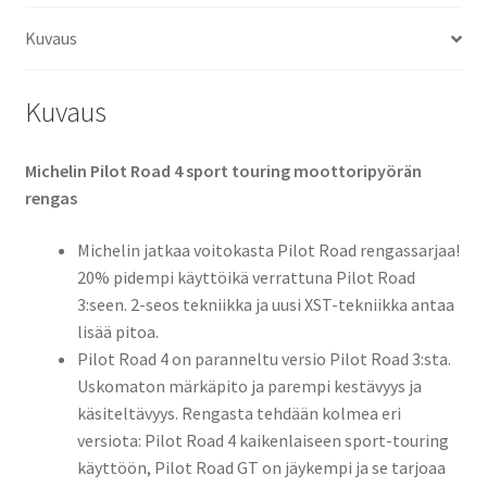
(etu)
Kuvaus
määrä
Kuvaus
Michelin Pilot Road 4 sport touring moottoripyörän
rengas
Michelin jatkaa voitokasta Pilot Road rengassarjaa!
20% pidempi käyttöikä verrattuna Pilot Road
3:seen. 2-seos tekniikka ja uusi XST-tekniikka antaa
lisää pitoa.
Pilot Road 4 on paranneltu versio Pilot Road 3:sta.
Uskomaton märkäpito ja parempi kestävyys ja
käsiteltävyys. Rengasta tehdään kolmea eri
versiota: Pilot Road 4 kaikenlaiseen sport-touring
käyttöön, Pilot Road GT on jäykempi ja se tarjoaa