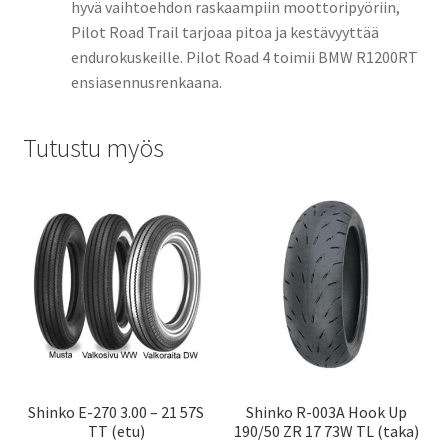
hyvä vaihtoehdon raskaampiin moottoripyöriin,
Pilot Road Trail tarjoaa pitoa ja kestävyyttää
endurokuskeille. Pilot Road 4 toimii BMW R1200RT
ensiasennusrenkaana.
Tutustu myös
Shinko E-270 3.00 – 21 57S
Shinko R-003A Hook Up
TT (etu)
190/50 ZR 17 73W TL (taka)