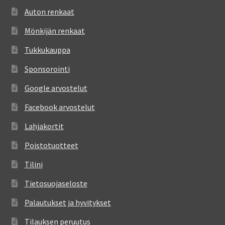
Auton renkaat
Mönkijän renkaat
Tukkukauppa
Sponsorointi
Google arvostelut
Facebook arvostelut
Lahjakortit
Poistotuotteet
Tilini
Tietosuojaseloste
Palautukset ja hyvitykset
Tilauksen peruutus