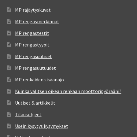
MP räjäytyskuvat
MP rengasmerkinnät
MP rengastestit
MP rengastyypit
MP rengasuutiset
MP rengasuutuudet
MP renkaiden sisäänajo
Kuinka valitsen oikean renkaan moottoripyörääni?
Uutiset & artikkelit
Tilausohjeet
Usein kysytys kysymykset