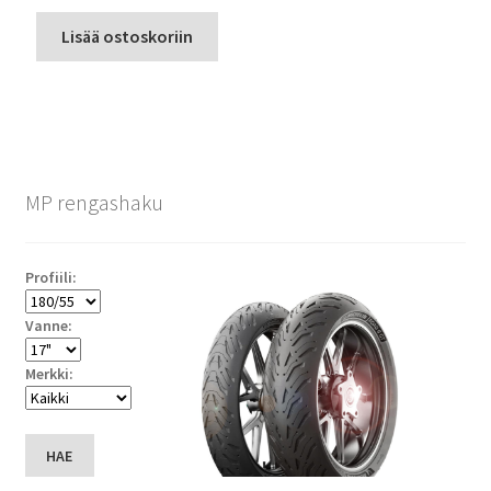
Lisää ostoskoriin
MP rengashaku
Profiili:
Vanne:
Merkki:
HAE