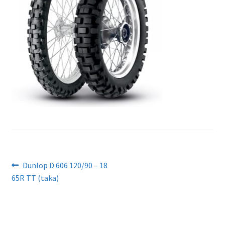
Artikkelien
Edellinen
Dunlop D 606 120/90 – 18
artikkeli
65R TT (taka)
selaus