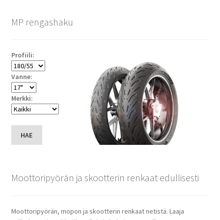
MP rengashaku
Profiili:
Vanne:
Merkki:
HAE
Moottoripyörän ja skootterin renkaat edullisesti
Moottoripyörän, mopon ja skootterin renkaat netistä. Laaja