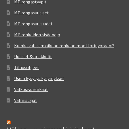
MP rengastyypit
MP rengasuutiset
MP rengasuutuudet
MP renkaiden sisäänajo
Kuinka valitsen oikean renkaan moottoripyörääni?
Uutiset & artikkelit
Tilausohjeet
Usein kysytys kysymykset
Valkosivurenkaat
Valmistajat