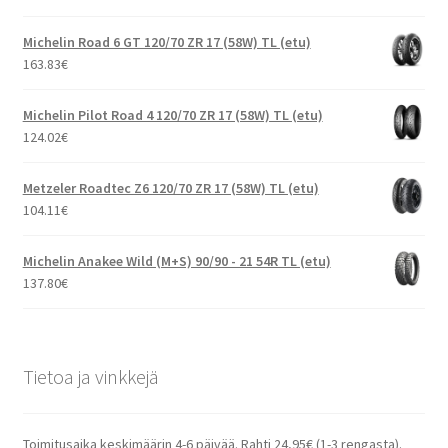
Michelin Road 6 GT 120/70 ZR 17 (58W) TL (etu)
163.83
€
Michelin Pilot Road 4 120/70 ZR 17 (58W) TL (etu)
124.02
€
Metzeler Roadtec Z6 120/70 ZR 17 (58W) TL (etu)
104.11
€
Michelin Anakee Wild (M+S) 90/90 - 21 54R TL (etu)
137.80
€
Tietoa ja vinkkejä
Toimitusaika keskimäärin 4-6 päivää. Rahti 24,95€ (1-3 rengasta).