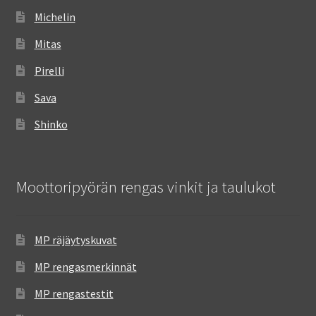
Michelin
Mitas
Pirelli
Sava
Shinko
Moottoripyörän rengas vinkit ja taulukot
MP räjäytyskuvat
MP rengasmerkinnät
MP rengastestit