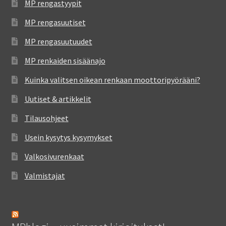
MP rengastyypit
MP rengasuutiset
MP rengasuutuudet
MP renkaiden sisäänajo
Kuinka valitsen oikean renkaan moottoripyörääni?
Uutiset & artikkelit
Tilausohjeet
Usein kysytys kysymykset
Valkosivurenkaat
Valmistajat