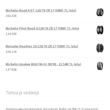
Michelin Road 6 GT 120/70 ZR 17 (58W) TL (etu)
163.83
€
Michelin Pilot Road 4 120/70 ZR 17 (58W) TL (etu)
124.02
€
Metzeler Roadtec Z6 120/70 ZR 17 (58W) TL (etu)
104.11
€
Michelin Anakee Wild (M+S) 90/90 - 21 54R TL (etu)
137.80
€
Tietoa ja vinkkejä
Toimitusaika keskimäärin 4-6 päivää. Rahti 24,95€ (1-3 rengasta).