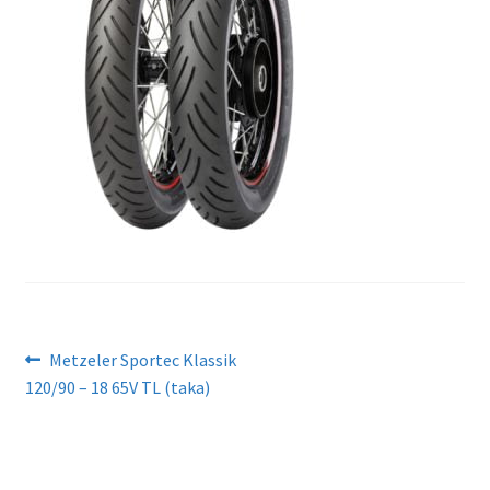
Artikkelien
Edellinen
Metzeler Sportec Klassik
artikkeli
120/90 – 18 65V TL (taka)
selaus