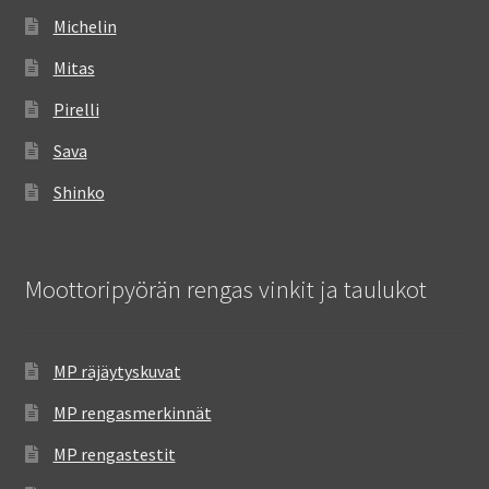
Michelin
Mitas
Pirelli
Sava
Shinko
Moottoripyörän rengas vinkit ja taulukot
MP räjäytyskuvat
MP rengasmerkinnät
MP rengastestit