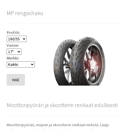
MP rengashaku
Profiili:
Vanne:
Merkki:
HAE
Moottoripyörän ja skootterin renkaat edullisesti
Moottoripyörän, mopon ja skootterin renkaat netistä. Laaja