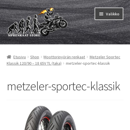
Siirry
Siirry
Valikko
navigointiin
sisältöön
Laajen
MP renkaat
alemm
Etusivu
Shop
Moottoripyörän renkaat
Metzeler Sportec
tason
Laajen
Sisärenkaat ja nauhat
Klassik 120/90 – 18 65V TL (taka)
metzeler-sportec-klassik
valikko
alemm
tason
Laajen
Rengasmerkit
valikko
alemm
metzeler-sportec-klassik
tason
Laajen
Vinkit&ohjeet
valikko
alemm
tason
Yhteys
valikko