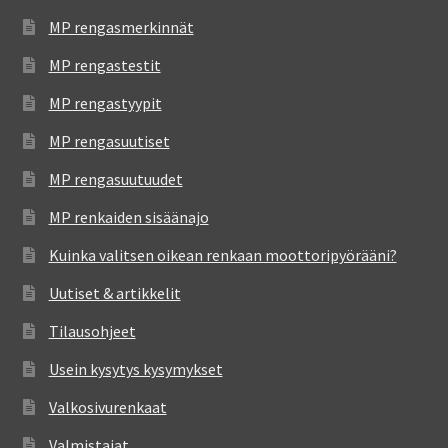
MP rengasmerkinnät
MP rengastestit
MP rengastyypit
MP rengasuutiset
MP rengasuutuudet
MP renkaiden sisäänajo
Kuinka valitsen oikean renkaan moottoripyörääni?
Uutiset & artikkelit
Tilausohjeet
Usein kysytys kysymykset
Valkosivurenkaat
Valmistajat