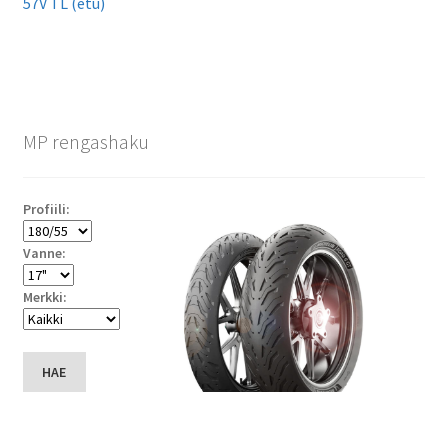
57V TL (etu)
MP rengashaku
Profiili:
Vanne:
Merkki:
HAE