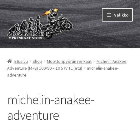
Siirry
Siirry
Valikko
navigointiin
sisältöön
Laajen
MP renkaat
alemm
Etusivu
Shop
Moottoripyörän renkaat
Michelin Anakee
tason
Laajen
Sisärenkaat ja nauhat
Adventure (M+S) 100/90 – 19 57V TL (etu)
michelin-anakee-
valikko
alemm
adventure
tason
Laajen
Rengasmerkit
valikko
alemm
michelin-anakee-
tason
Laajen
Vinkit&ohjeet
valikko
alemm
adventure
tason
Yhteys
valikko