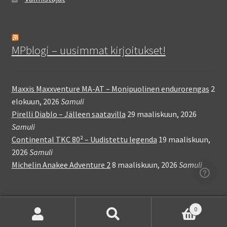
MPblogi – uusimmat kirjoitukset!
Maxxis Maxxventure MA-AT – Monipuolinen endurorengas
2
elokuun, 2026
Samuli
Pirelli Diablo – Jälleen saatavilla
29 maaliskuun, 2026
Samuli
Continental TKC 80² – Uudistettu legenda
19 maaliskuun,
2026
Samuli
Michelin Anakee Adventure 2
8 maaliskuun, 2026
Samuli
0
Etsi:
Haku