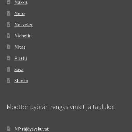
Maxxis
Mefo
Metzeler
Michelin
Mitas
Pirelli
Sava
Shinko
Moottoripyörän rengas vinkit ja taulukot
MP räjäytyskuvat