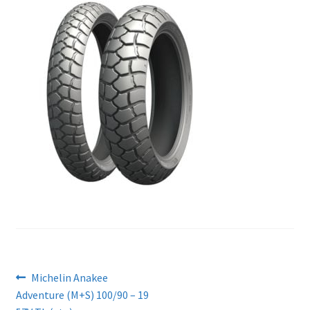
Artikkelien
Edellinen
Michelin Anakee
artikkeli
Adventure (M+S) 100/90 – 19
selaus