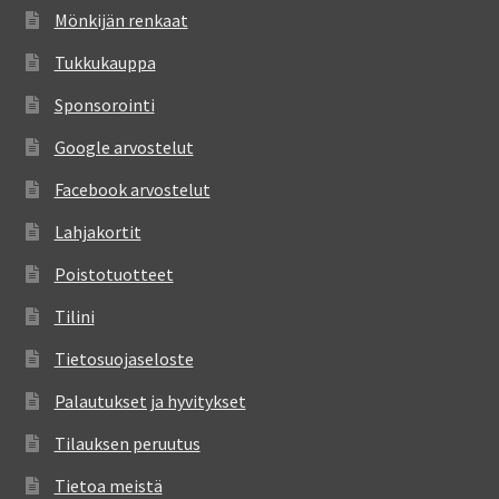
Mönkijän renkaat
Tukkukauppa
Sponsorointi
Google arvostelut
Facebook arvostelut
Lahjakortit
Poistotuotteet
Tilini
Tietosuojaseloste
Palautukset ja hyvitykset
Tilauksen peruutus
Tietoa meistä