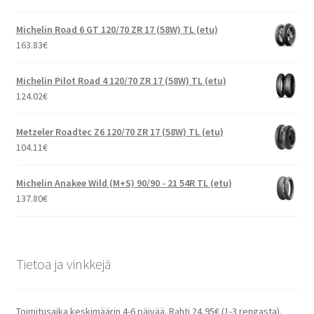
Michelin Road 6 GT 120/70 ZR 17 (58W) TL (etu)
163.83
€
Michelin Pilot Road 4 120/70 ZR 17 (58W) TL (etu)
124.02
€
Metzeler Roadtec Z6 120/70 ZR 17 (58W) TL (etu)
104.11
€
Michelin Anakee Wild (M+S) 90/90 - 21 54R TL (etu)
137.80
€
Tietoa ja vinkkejä
Toimitusaika keskimäärin 4-6 päivää. Rahti 24,95€ (1-3 rengasta).