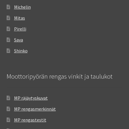
Michelin
Mitas
Pirelli
Sava
Shinko
Moottoripyörän rengas vinkit ja taulukot
MP räjäytyskuvat
MP rengasmerkinnät
MP rengastestit