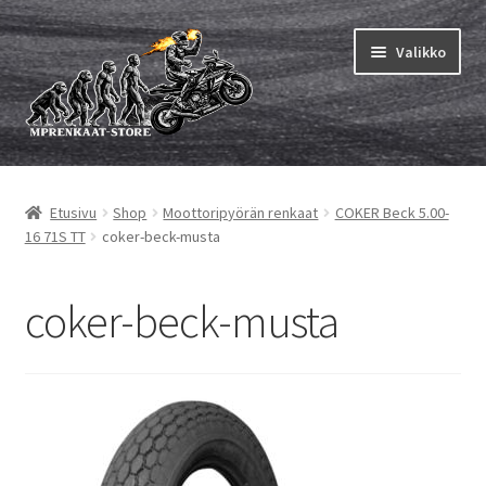
Siirry
Siirry
Valikko
navigointiin
sisältöön
Laajen
MP renkaat
alemm
Etusivu
Shop
Moottoripyörän renkaat
COKER Beck 5.00-
tason
Laajen
Sisärenkaat ja nauhat
16 71S TT
coker-beck-musta
valikko
alemm
tason
Laajen
Rengasmerkit
valikko
alemm
coker-beck-musta
tason
Laajen
Vinkit&ohjeet
valikko
alemm
tason
Yhteys
valikko