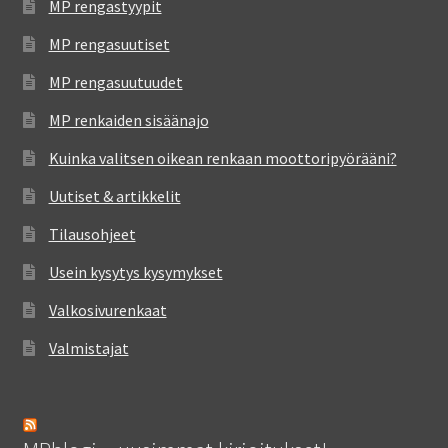
MP rengastyypit
MP rengasuutiset
MP rengasuutuudet
MP renkaiden sisäänajo
Kuinka valitsen oikean renkaan moottoripyörääni?
Uutiset & artikkelit
Tilausohjeet
Usein kysytys kysymykset
Valkosivurenkaat
Valmistajat