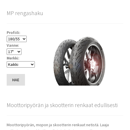
MP rengashaku
Profiili:
Vanne:
Merkki:
HAE
Moottoripyörän ja skootterin renkaat edullisesti
Moottoripyörän, mopon ja skootterin renkaat netistä. Laaja