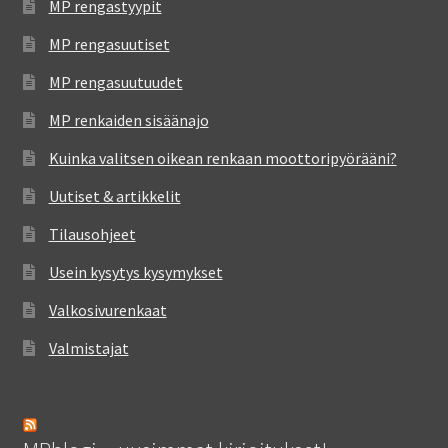
MP rengastyypit
MP rengasuutiset
MP rengasuutuudet
MP renkaiden sisäänajo
Kuinka valitsen oikean renkaan moottoripyörääni?
Uutiset & artikkelit
Tilausohjeet
Usein kysytys kysymykset
Valkosivurenkaat
Valmistajat