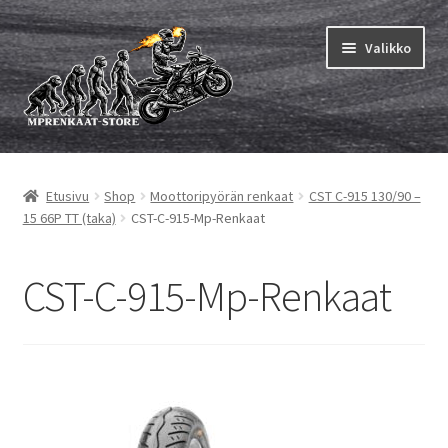
Siirry
Siirry
Valikko
navigointiin
sisältöön
Laajen
MP renkaat
alemm
Etusivu
Shop
Moottoripyörän renkaat
CST C-915 130/90 –
tason
Laajen
Sisärenkaat ja nauhat
15 66P TT (taka)
CST-C-915-Mp-Renkaat
valikko
alemm
tason
Laajen
Rengasmerkit
valikko
alemm
CST-C-915-Mp-Renkaat
tason
Laajen
Vinkit&ohjeet
valikko
alemm
tason
Yhteys
valikko