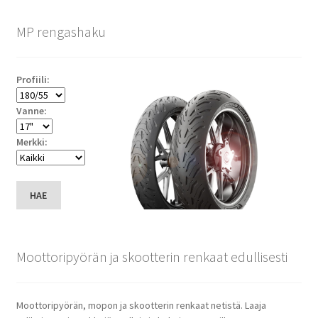
MP rengashaku
Profiili:
Vanne:
Merkki:
HAE
Moottoripyörän ja skootterin renkaat edullisesti
Moottoripyörän, mopon ja skootterin renkaat netistä. Laaja