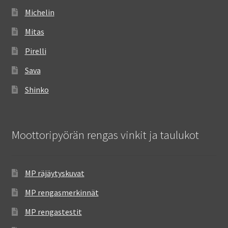
Michelin
Mitas
Pirelli
Sava
Shinko
Moottoripyörän rengas vinkit ja taulukot
MP räjäytyskuvat
MP rengasmerkinnät
MP rengastestit