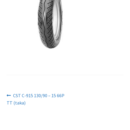
Artikkelien
Edellinen
CST C-915 130/90 – 15 66P
artikkeli
TT (taka)
selaus