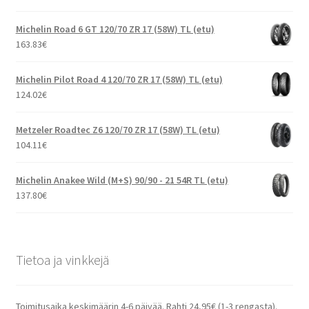
Michelin Road 6 GT 120/70 ZR 17 (58W) TL (etu)
163.83
€
Michelin Pilot Road 4 120/70 ZR 17 (58W) TL (etu)
124.02
€
Metzeler Roadtec Z6 120/70 ZR 17 (58W) TL (etu)
104.11
€
Michelin Anakee Wild (M+S) 90/90 - 21 54R TL (etu)
137.80
€
Tietoa ja vinkkejä
Toimitusaika keskimäärin 4-6 päivää. Rahti 24,95€ (1-3 rengasta).