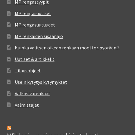
MP rengastyypit
MP rengasuutiset
MP rengasuutuudet
MP renkaiden sisäänajo
Kuinka valitsen oikean renkaan moottoripyörääni?
Uutiset & artikkelit
Tilausohjeet
Usein kysytys kysymykset
Valkosivurenkaat
Valmistajat