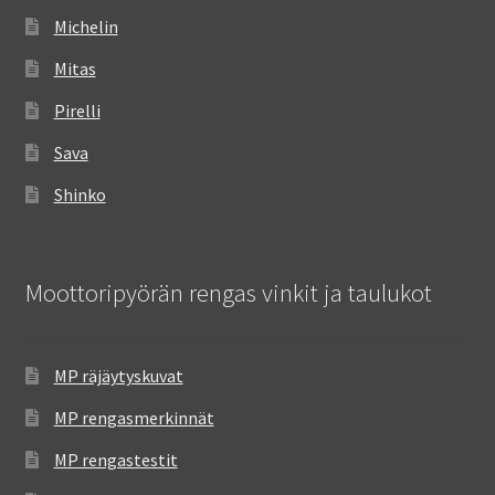
Michelin
Mitas
Pirelli
Sava
Shinko
Moottoripyörän rengas vinkit ja taulukot
MP räjäytyskuvat
MP rengasmerkinnät
MP rengastestit