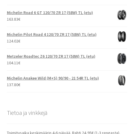
Michelin Road 6 GT 120/70 ZR 17 (58W) TL (etu)
163.83
€
Michelin Pilot Road 4 120/70 ZR 17 (58W) TL (etu)
124.02
€
Metzeler Roadtec Z6 120/70 ZR 17 (58W) TL (etu)
104.11
€
Michelin Anakee Wild (M+S) 90/90 - 21 54R TL (etu)
137.80
€
Tietoa ja vinkkejä
Toimitusaika keskimäärin 4-6 päivää. Rahti 24,95€ (1-3 rengasta).