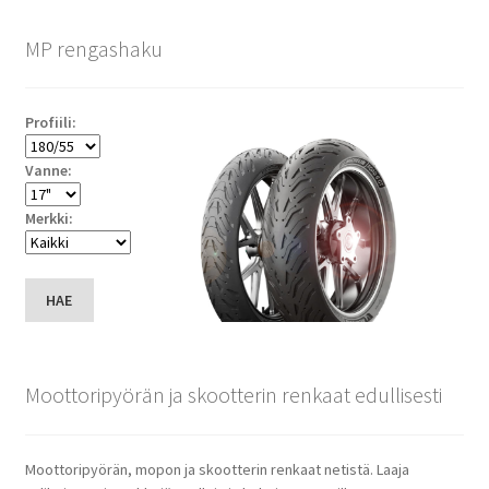
MP rengashaku
Profiili:
Vanne:
Merkki:
HAE
Moottoripyörän ja skootterin renkaat edullisesti
Moottoripyörän, mopon ja skootterin renkaat netistä. Laaja