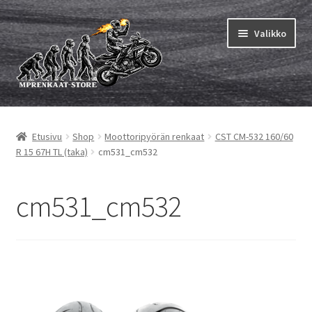
Siirry
Siirry
Valikko
navigointiin
sisältöön
Laajen
MP renkaat
alemm
Etusivu
Shop
Moottoripyörän renkaat
CST CM-532 160/60
tason
Laajen
Sisärenkaat ja nauhat
R 15 67H TL (taka)
cm531_cm532
valikko
alemm
tason
Laajen
Rengasmerkit
valikko
alemm
cm531_cm532
tason
Laajen
Vinkit&ohjeet
valikko
alemm
tason
Yhteys
valikko