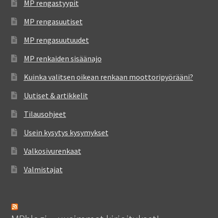
MP rengastyypit
MP rengasuutiset
MP rengasuutuudet
MP renkaiden sisäänajo
Kuinka valitsen oikean renkaan moottoripyörääni?
Uutiset & artikkelit
Tilausohjeet
Usein kysytys kysymykset
Valkosivurenkaat
Valmistajat