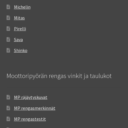
Michelin
Mitas
Pirelli
Sava
Shinko
Moottoripyörän rengas vinkit ja taulukot
MP räjäytyskuvat
MP rengasmerkinnät
MP rengastestit