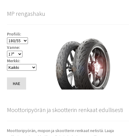
MP rengashaku
Profiili:
Vanne:
Merkki:
HAE
Moottoripyörän ja skootterin renkaat edullisesti
Moottoripyörän, mopon ja skootterin renkaat netistä. Laaja