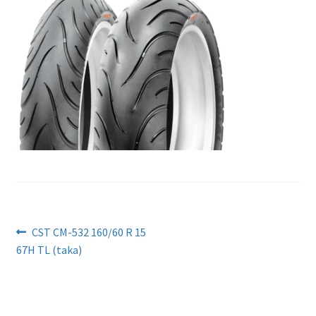
Artikkelien
Edellinen
CST CM-532 160/60 R 15
artikkeli
67H TL (taka)
selaus