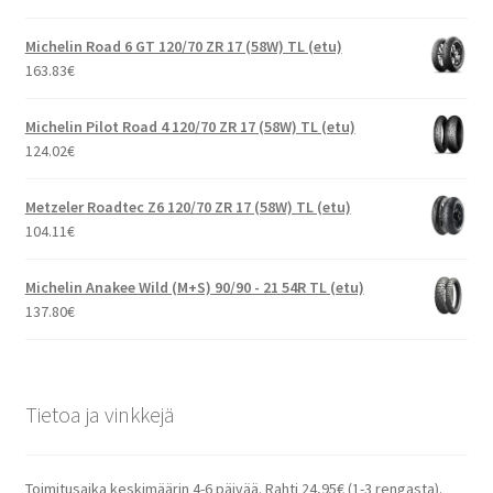
Michelin Road 6 GT 120/70 ZR 17 (58W) TL (etu)
163.83
€
Michelin Pilot Road 4 120/70 ZR 17 (58W) TL (etu)
124.02
€
Metzeler Roadtec Z6 120/70 ZR 17 (58W) TL (etu)
104.11
€
Michelin Anakee Wild (M+S) 90/90 - 21 54R TL (etu)
137.80
€
Tietoa ja vinkkejä
Toimitusaika keskimäärin 4-6 päivää. Rahti 24,95€ (1-3 rengasta).