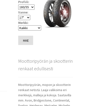
Profiili:
Vanne:
Merkki:
HAE
Moottoripyörän ja skootterin
renkaat edullisesti
Moottoripyörän, mopon ja skootterin
renkaat netistä. Laaja valikoima eri
merkkejä, malleja ja kokoja. Saatavilla
mm. Avon, Bridgestone, Continental,
Dunlop, Heidenau, Metzeler, Michelin,