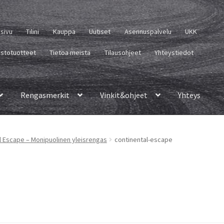
usivu
Tilini
Kauppa
Uutiset
Asennuspalvelu
UKK
istotuotteet
Tietoa meistä
Tilausohjeet
Yhteystiedot
Rengasmerkit
Vinkit&ohjeet
Yhteys
l Escape – Monipuolinen yleisrengas
continental-escape