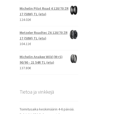
Michelin Pilot Road 4 120/70 ZR
17 (58W) TL (etu)
124.02
€
Metzeler Roadtec Z6 120/70 ZR
17 (58W) TL (etu)
104.11
€
Michelin Anakee Wild (M+S)
90/90 - 21 54R TL (etu)
137.80
€
Tietoa ja vinkkejä
Toimitusaika keskimäärin 4-6 päivää.