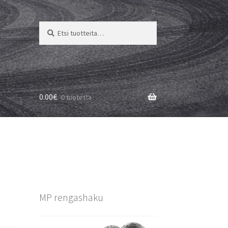
Etsi:
Haku
0.00
€
0 tuotetta
MP rengashaku