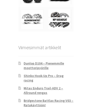
Viimeisimmät artikkelit
Dunlop D104 – Pienemmille
moottoripyörille
Shinko Hook-Up Pro – Drag
racing
Mitas Enduro Trail-ADV 2 –
Allround rengas
Bridgestone Battlax Racing V03 –
Ratakäyttöön!