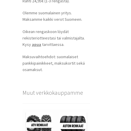
Rahti 24,95€ (1-3 rengasta).
Olemme suomalainen yritys.
Maksamme kaikki verot Suomeen.
Oikean rengaskoon löydät
rekisteriotteestasi tai valmistajalta.
Kysy
apua
tarvittaessa.
Maksuvaihtoehdot: suomalaiset
pankkipainikkeet, maksukortit sekä
osamaksut.
Muut verkkokauppamme