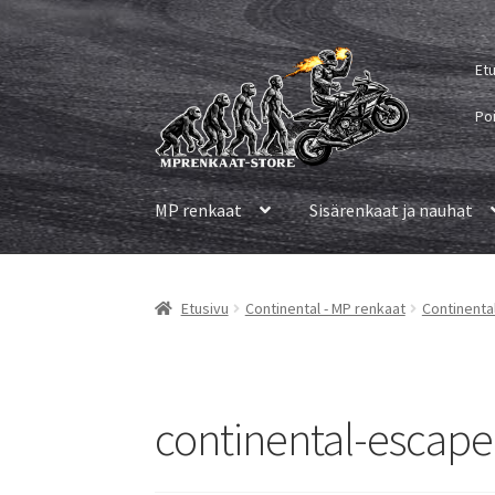
Siirry
Siirry
Et
navigointiin
sisältöön
Po
MP renkaat
Sisärenkaat ja nauhat
Etusivu
Continental - MP renkaat
Continenta
continental-escape