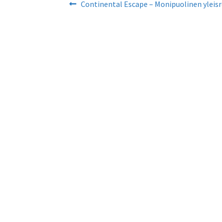
Artikkelien
Edellinen
Continental Escape – Monipuolinen yleis
artikkeli
selaus