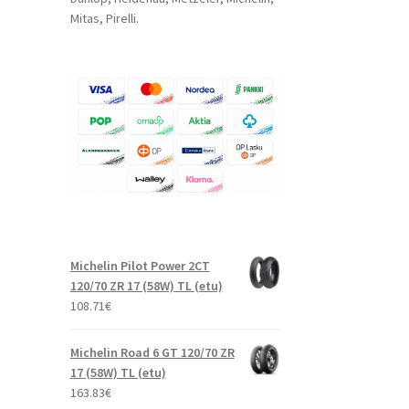
Mitas, Pirelli.
Michelin Pilot Power 2CT
120/70 ZR 17 (58W) TL (etu)
108.71
€
Michelin Road 6 GT 120/70 ZR
17 (58W) TL (etu)
163.83
€