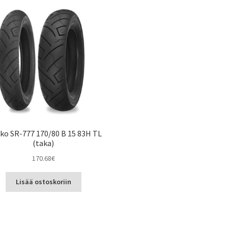
ko SR-777 170/80 B 15 83H TL
(taka)
170.68
€
Lisää ostoskoriin