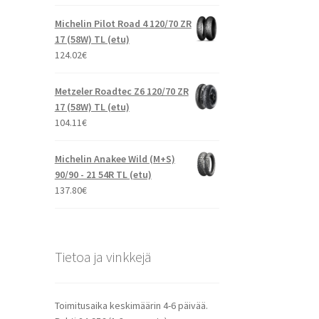
Michelin Pilot Road 4 120/70 ZR
17 (58W) TL (etu)
124.02
€
Metzeler Roadtec Z6 120/70 ZR
17 (58W) TL (etu)
104.11
€
Michelin Anakee Wild (M+S)
90/90 - 21 54R TL (etu)
137.80
€
Tietoa ja vinkkejä
Toimitusaika keskimäärin 4-6 päivää.