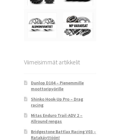
Viimeisimmät artikkelit
Dunlop D104 – Pienemmille
moottoripyörille
Shinko Hook-Up Pro – Drag
racing
Mitas Enduro Trail-ADV 2 –
Allround rengas
Bridgestone Battlax Racing V03 –
Ratakäyttöön!