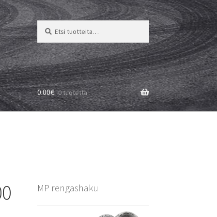
Etsi:
Haku
0.00
€
0 tuotetta
00
MP rengashaku