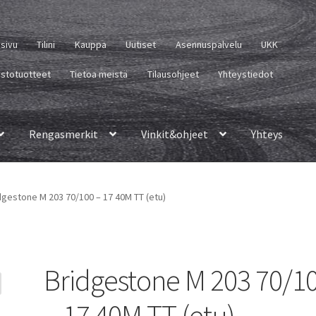
usivu
Tilini
Kauppa
Uutiset
Asennuspalvelu
UKK
istotuotteet
Tietoa meistä
Tilausohjeet
Yhteystiedot
Rengasmerkit
Vinkit&ohjeet
Yhteys
dgestone M 203 70/100 – 17 40M TT (etu)
Bridgestone M 203 70/1
– 17 40M TT (etu)