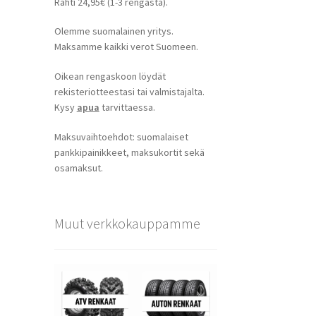
Rahti 24,95€ (1-3 rengasta).
Olemme suomalainen yritys.
Maksamme kaikki verot Suomeen.
Oikean rengaskoon löydät
rekisteriotteestasi tai valmistajalta.
Kysy
apua
tarvittaessa.
Maksuvaihtoehdot: suomalaiset
pankkipainikkeet, maksukortit sekä
osamaksut.
Muut verkkokauppamme