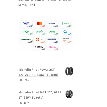
Mitas, Pirelli.
Michelin Pilot Power 2CT
120/70 ZR 17 (58W) TL (etu)
108.71
€
Michelin Road 6 GT 120/70 ZR
17 (58W) TL (etu)
163.83
€