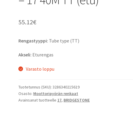
55.12
€
Rengastyyppi:
Tube type (TT)
Akseli:
Eturengas
Varasto loppu
Tuotetunnus (SKU):
3286340215619
Osasto:
Moottoripyörän renkaat
Avainsanat tuotteelle
17
,
BRIDGESTONE