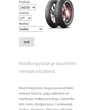
Profiili:
Vanne:
Merkki:
HAE
Moottoripyörän ja skootterin
renkaat edullisesti
Moottoripyörän, mopon ja skootterin
renkaat netistä. Laaja valikoima eri
merkkejä, malleja ja kokoja. Saatavilla
mm. Avon, Bridgestone, Continental,
Dunlop, Heidenau, Metzeler, Michelin,