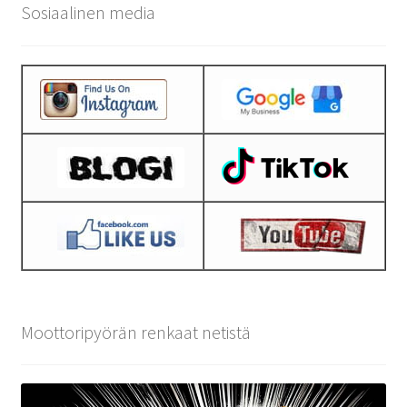
Sosiaalinen media
Moottoripyörän renkaat netistä