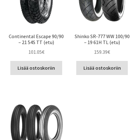
Continental Escape 90/90
Shinko SR-777 WW 100/90
– 21 54S TT (etu)
– 19 61H TL (etu)
101.05
€
159.39
€
Lisää ostoskoriin
Lisää ostoskoriin