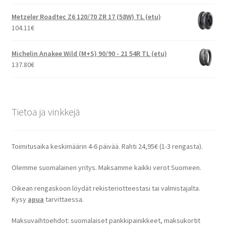
Metzeler Roadtec Z6 120/70 ZR 17 (58W) TL (etu)
104.11
€
Michelin Anakee Wild (M+S) 90/90 - 21 54R TL (etu)
137.80
€
Tietoa ja vinkkejä
Toimitusaika keskimäärin 4-6 päivää. Rahti 24,95€ (1-3 rengasta).
Olemme suomalainen yritys. Maksamme kaikki verot Suomeen.
Oikean rengaskoon löydät rekisteriotteestasi tai valmistajalta.
Kysy
apua
tarvittaessa.
Maksuvaihtoehdot: suomalaiset pankkipainikkeet, maksukortit