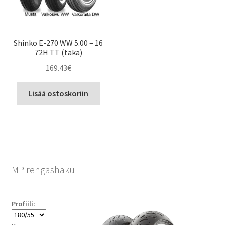
Shinko E-270 WW 5.00 – 16
72H TT (taka)
169.43
€
Lisää ostoskoriin
MP rengashaku
Profiili: