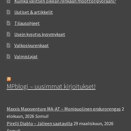
Kuinka valitsen oikean renkaan moottoripyörääni?
Uutiset & artikkelit
Tilausohjeet
Usein kysytys kysymykset
Valkosivurenkaat
Valmistajat
MPblogi – uusimmat kirjoitukset!
Maxxis Maxxventure MA-AT – Monipuolinen endurorengas
2
elokuun, 2026
Samuli
Pirelli Diablo – Jälleen saatavilla
29 maaliskuun, 2026
Samuli