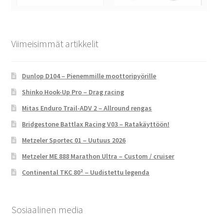
Viimeisimmät artikkelit
Dunlop D104 – Pienemmille moottoripyörille
Shinko Hook-Up Pro – Drag racing
Mitas Enduro Trail-ADV 2 – Allround rengas
Bridgestone Battlax Racing V03 – Ratakäyttöön!
Metzeler Sportec 01 – Uutuus 2026
Metzeler ME 888 Marathon Ultra – Custom / cruiser
Continental TKC 80² – Uudistettu legenda
Sosiaalinen media