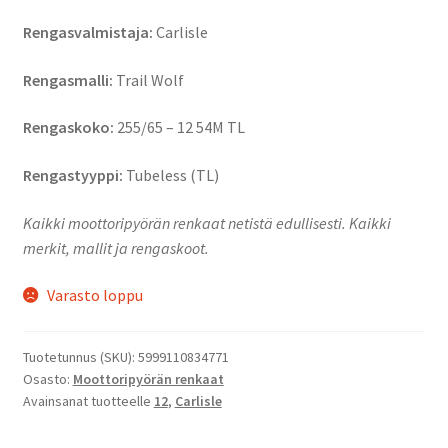
Rengasvalmistaja:
Carlisle
Rengasmalli:
Trail Wolf
Rengaskoko:
255/65 – 12 54M TL
Rengastyyppi:
Tubeless (TL)
Kaikki moottoripyörän renkaat netistä edullisesti. Kaikki
merkit, mallit ja rengaskoot.
Varasto loppu
Tuotetunnus (SKU):
5999110834771
Osasto:
Moottoripyörän renkaat
Avainsanat tuotteelle
12
,
Carlisle