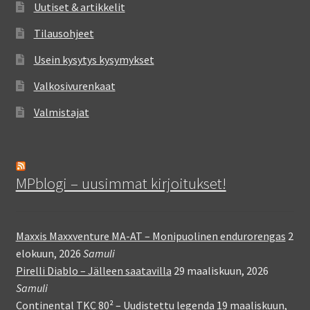
Uutiset & artikkelit
Tilausohjeet
Usein kysytys kysymykset
Valkosivurenkaat
Valmistajat
MPblogi – uusimmat kirjoitukset!
Maxxis Maxxventure MA-AT – Monipuolinen endurorengas
2
elokuun, 2026
Samuli
Pirelli Diablo – Jälleen saatavilla
29 maaliskuun, 2026
Samuli
Continental TKC 80² – Uudistettu legenda
19 maaliskuun,