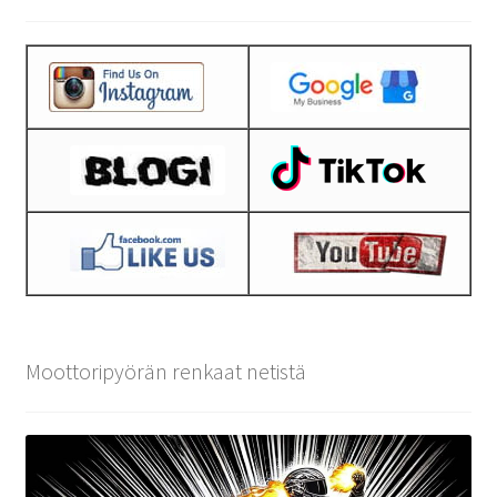
Moottoripyörän renkaat netistä