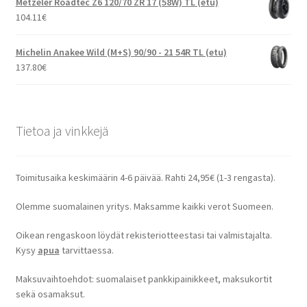
Metzeler Roadtec Z6 120/70 ZR 17 (58W) TL (etu)
104.11
€
Michelin Anakee Wild (M+S) 90/90 - 21 54R TL (etu)
137.80
€
Tietoa ja vinkkejä
Toimitusaika keskimäärin 4-6 päivää. Rahti 24,95€ (1-3 rengasta).
Olemme suomalainen yritys. Maksamme kaikki verot Suomeen.
Oikean rengaskoon löydät rekisteriotteestasi tai valmistajalta.
Kysy
apua
tarvittaessa.
Maksuvaihtoehdot: suomalaiset pankkipainikkeet, maksukortit
sekä osamaksut.