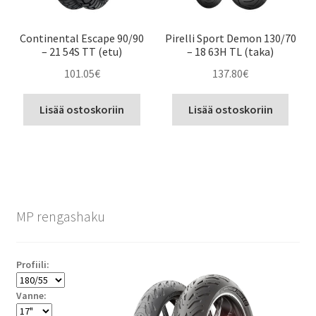
Continental Escape 90/90
Pirelli Sport Demon 130/70
– 21 54S TT (etu)
– 18 63H TL (taka)
101.05
€
137.80
€
Lisää ostoskoriin
Lisää ostoskoriin
MP rengashaku
Profiili:
Vanne: