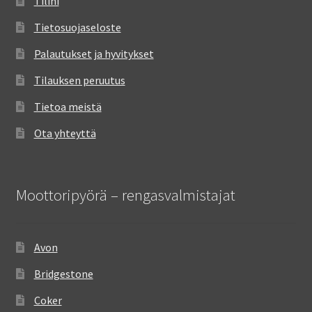
Tilini
Tietosuojaseloste
Palautukset ja hyvitykset
Tilauksen peruutus
Tietoa meistä
Ota yhteyttä
Moottoripyörä – rengasvalmistajat
Avon
Bridgestone
Coker