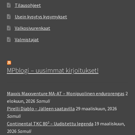
Tilausohjeet
Usein kysytys kysymykset
Valkosivurenkaat
Valmistajat
MPblogi – uusimmat kirjoitukset!
Maxxis Maxxventure MA-AT – Monipuolinen endurorengas
2
elokuun, 2026
Samuli
Pirelli Diablo – Jälleen saatavilla
29 maaliskuun, 2026
Samuli
Continental TKC 80² – Uudistettu legenda
19 maaliskuun,
2026
Samuli