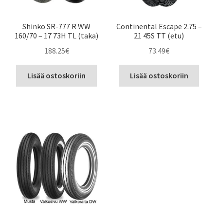
Shinko SR-777 R WW
Continental Escape 2.75 –
160/70 – 17 73H TL (taka)
21 45S TT (etu)
188.25
€
73.49
€
Lisää ostoskoriin
Lisää ostoskoriin