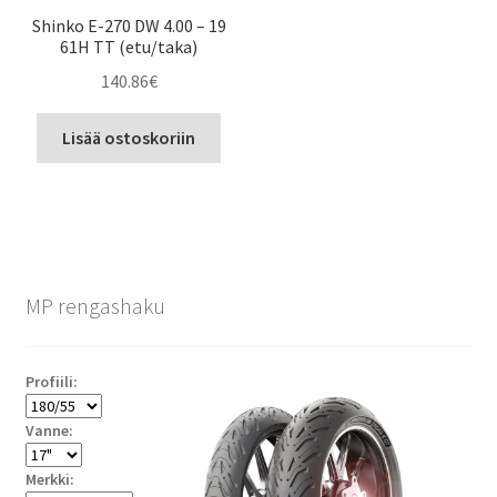
Shinko E-270 DW 4.00 – 19
61H TT (etu/taka)
140.86
€
Lisää ostoskoriin
MP rengashaku
Profiili:
Vanne:
Merkki: