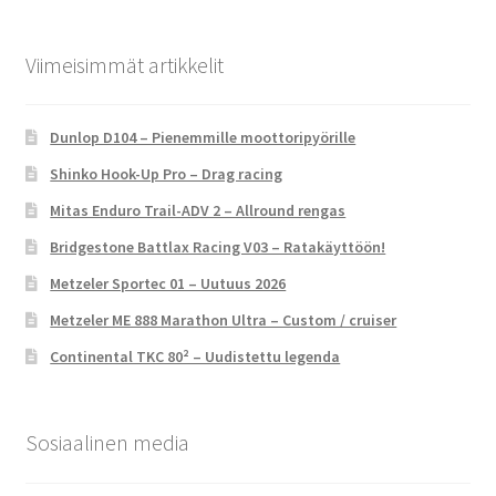
Viimeisimmät artikkelit
Dunlop D104 – Pienemmille moottoripyörille
Shinko Hook-Up Pro – Drag racing
Mitas Enduro Trail-ADV 2 – Allround rengas
Bridgestone Battlax Racing V03 – Ratakäyttöön!
Metzeler Sportec 01 – Uutuus 2026
Metzeler ME 888 Marathon Ultra – Custom / cruiser
Continental TKC 80² – Uudistettu legenda
Sosiaalinen media