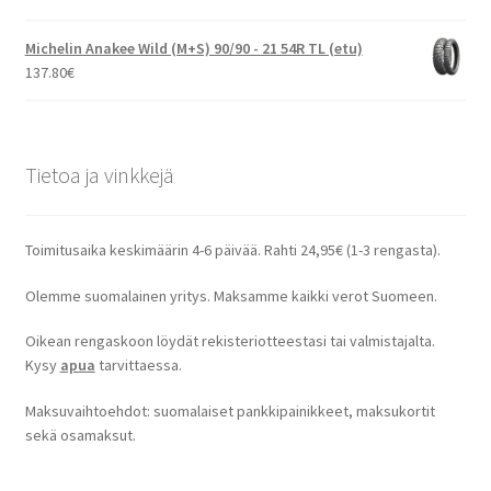
Michelin Anakee Wild (M+S) 90/90 - 21 54R TL (etu)
137.80
€
Tietoa ja vinkkejä
Toimitusaika keskimäärin 4-6 päivää. Rahti 24,95€ (1-3 rengasta).
Olemme suomalainen yritys. Maksamme kaikki verot Suomeen.
Oikean rengaskoon löydät rekisteriotteestasi tai valmistajalta.
Kysy
apua
tarvittaessa.
Maksuvaihtoehdot: suomalaiset pankkipainikkeet, maksukortit
sekä osamaksut.