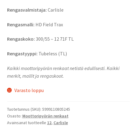
Rengasvalmistaja:
Carlisle
Rengasmalli:
HD Field Trax
Rengaskoko:
300/55 – 12 71F TL
Rengastyyppi:
Tubeless (TL)
Kaikki moottoripyörän renkaat netistä edullisesti. Kaikki
merkit, mallit ja rengaskoot.
Varasto loppu
Tuotetunnus (SKU):
5999110805245
Osasto:
Moottoripyörän renkaat
Avainsanat tuotteelle
12
,
Carlisle