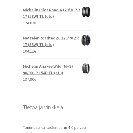
Michelin Pilot Road 4 120/70 ZR
17 (58W) TL (etu)
124.02
€
Metzeler Roadtec Z6 120/70 ZR
17 (58W) TL (etu)
104.11
€
Michelin Anakee Wild (M+S)
90/90 - 21 54R TL (etu)
137.80
€
Tietoa ja vinkkejä
Toimitusaika keskimäärin 4-6 päivää.