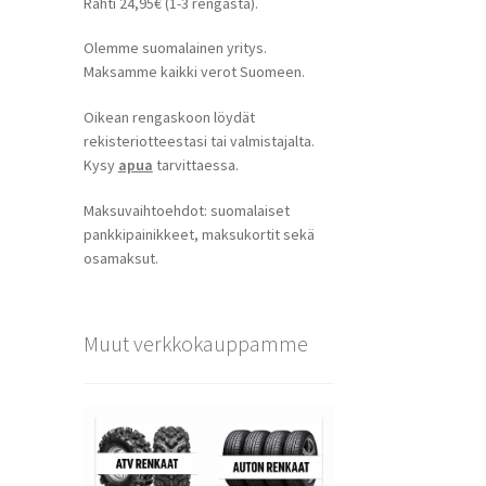
Rahti 24,95€ (1-3 rengasta).
Olemme suomalainen yritys.
Maksamme kaikki verot Suomeen.
Oikean rengaskoon löydät
rekisteriotteestasi tai valmistajalta.
Kysy
apua
tarvittaessa.
Maksuvaihtoehdot: suomalaiset
pankkipainikkeet, maksukortit sekä
osamaksut.
Muut verkkokauppamme