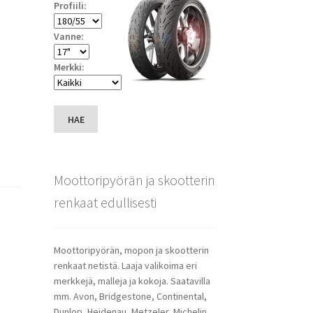
Profiili:
Vanne:
Merkki:
HAE
Moottoripyörän ja skootterin
renkaat edullisesti
Moottoripyörän, mopon ja skootterin
renkaat netistä. Laaja valikoima eri
merkkejä, malleja ja kokoja. Saatavilla
mm. Avon, Bridgestone, Continental,
Dunlop, Heidenau, Metzeler, Michelin,