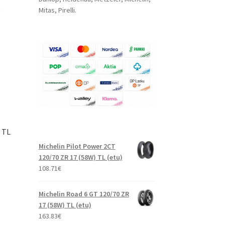
Mitas, Pirelli.
S TL
Michelin Pilot Power 2CT
120/70 ZR 17 (58W) TL (etu)
108.71
€
Michelin Road 6 GT 120/70 ZR
17 (58W) TL (etu)
163.83
€