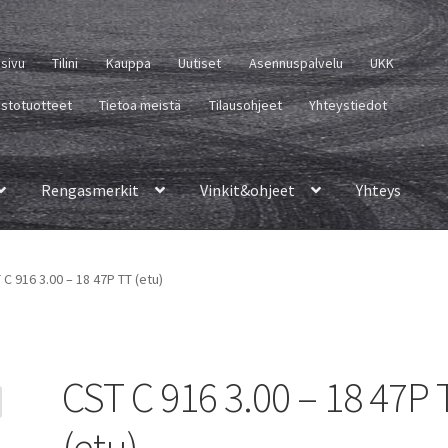
usivu
Tilini
Kauppa
Uutiset
Asennuspalvelu
UKK
istotuotteet
Tietoa meistä
Tilausohjeet
Yhteystiedot
Rengasmerkit
Vinkit&ohjeet
Yhteys
 C 916 3.00 – 18 47P TT (etu)
CST C 916 3.00 – 18 47P 
(etu)