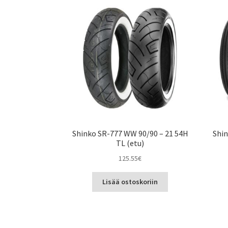
Shinko SR-777 WW 90/90 – 21 54H
Shin
TL (etu)
125.55
€
Lisää ostoskoriin