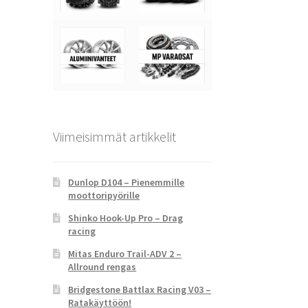
Viimeisimmät artikkelit
Dunlop D104 – Pienemmille
moottoripyörille
Shinko Hook-Up Pro – Drag
racing
Mitas Enduro Trail-ADV 2 –
Allround rengas
Bridgestone Battlax Racing V03 –
Ratakäyttöön!