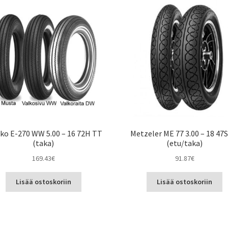
ko E-270 WW 5.00 – 16 72H TT
Metzeler ME 77 3.00 – 18 47
(taka)
(etu/taka)
169.43
€
91.87
€
Lisää ostoskoriin
Lisää ostoskoriin