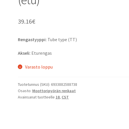
39.16
€
Rengastyyppi:
Tube type (TT)
Akseli:
Eturengas
Varasto loppu
Tuotetunnus (SKU):
6933882588738
Osasto:
Moottoripyörän renkaat
Avainsanat tuotteelle
18
,
CST