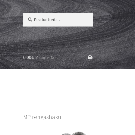
Etsi:
Haku
0.00
€
0 tuotetta
TT
MP rengashaku