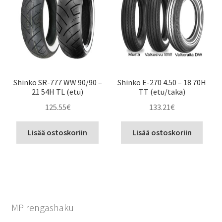
Shinko SR-777 WW 90/90 –
Shinko E-270 4.50 – 18 70H
21 54H TL (etu)
TT (etu/taka)
125.55
€
133.21
€
Lisää ostoskoriin
Lisää ostoskoriin
MP rengashaku