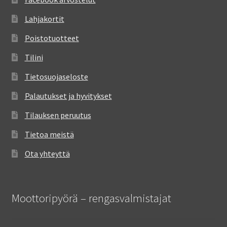
Lahjakortit
Poistotuotteet
Tilini
Tietosuojaseloste
Palautukset ja hyvitykset
Tilauksen peruutus
Tietoa meistä
Ota yhteyttä
Moottoripyörä – rengasvalmistajat