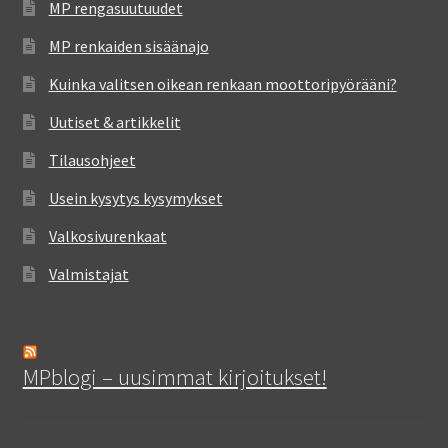
MP rengasuutuudet
MP renkaiden sisäänajo
Kuinka valitsen oikean renkaan moottoripyörääni?
Uutiset & artikkelit
Tilausohjeet
Usein kysytys kysymykset
Valkosivurenkaat
Valmistajat
MPblogi – uusimmat kirjoitukset!