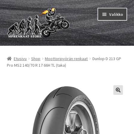
Siirry
Siirry
Valikko
navigointiin
sisältöön
Laajen
MP renkaat
alemm
Etusivu
Shop
Moottoripyörän renkaat
Dunlop D 213 GP
tason
Laajen
Sisärenkaat ja nauhat
Pro MS2 140/70 R 17 66H TL (taka)
valikko
alemm
tason
Laajen
Rengasmerkit
valikko
alemm
tason
Laajen
Vinkit&ohjeet
valikko
alemm
tason
Yhteys
valikko