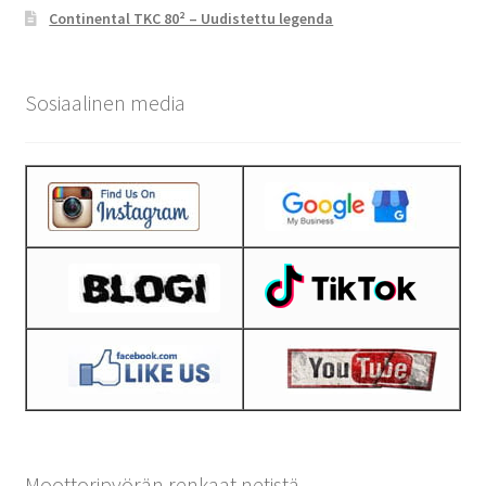
Continental TKC 80² – Uudistettu legenda
Sosiaalinen media
Moottoripyörän renkaat netistä