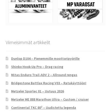
Viimeisimmät artikkelit
Dunlop D104 – Pienemmille moottoripyörille
Shinko Hook-Up Pro – Drag racing
Mitas Enduro Trail-ADV 2 – Allround rengas
Bridgestone Battlax Racing V03 – Ratakäyttöön!
Metzeler Sportec 01 – Uutuus 2026
Metzeler ME 888 Marathon Ultra – Custom / cruiser
Continental TKC 80² – Uudistettu legenda