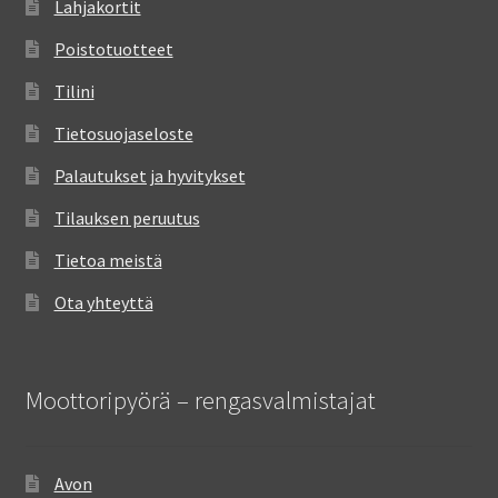
Lahjakortit
Poistotuotteet
Tilini
Tietosuojaseloste
Palautukset ja hyvitykset
Tilauksen peruutus
Tietoa meistä
Ota yhteyttä
Moottoripyörä – rengasvalmistajat
Avon