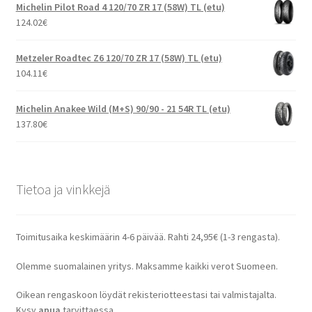
Michelin Pilot Road 4 120/70 ZR 17 (58W) TL (etu)
124.02
€
Metzeler Roadtec Z6 120/70 ZR 17 (58W) TL (etu)
104.11
€
Michelin Anakee Wild (M+S) 90/90 - 21 54R TL (etu)
137.80
€
Tietoa ja vinkkejä
Toimitusaika keskimäärin 4-6 päivää. Rahti 24,95€ (1-3 rengasta).
Olemme suomalainen yritys. Maksamme kaikki verot Suomeen.
Oikean rengaskoon löydät rekisteriotteestasi tai valmistajalta.
Kysy
apua
tarvittaessa.