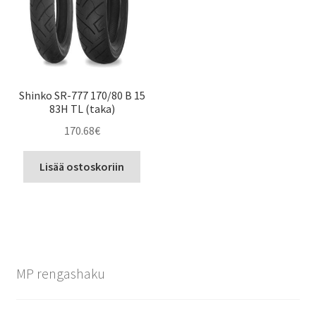
Shinko SR-777 170/80 B 15
83H TL (taka)
170.68
€
Lisää ostoskoriin
MP rengashaku