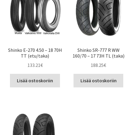
Shinko E-270 4.50 – 18 70H
Shinko SR-777 R WW
TT (etu/taka)
160/70 – 17 73H TL (taka)
133.21
€
188.25
€
Lisää ostoskoriin
Lisää ostoskoriin