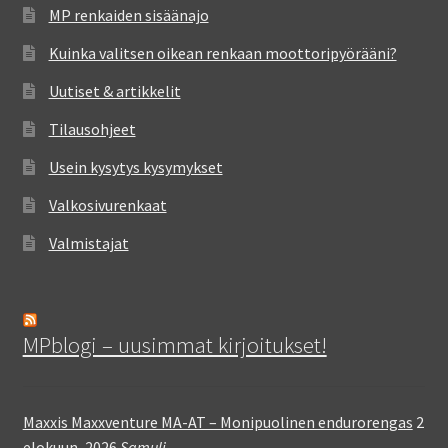
MP renkaiden sisäänajo
Kuinka valitsen oikean renkaan moottoripyörääni?
Uutiset & artikkelit
Tilausohjeet
Usein kysytys kysymykset
Valkosivurenkaat
Valmistajat
MPblogi – uusimmat kirjoitukset!
Maxxis Maxxventure MA-AT – Monipuolinen endurorengas
2
elokuun, 2026
Samuli