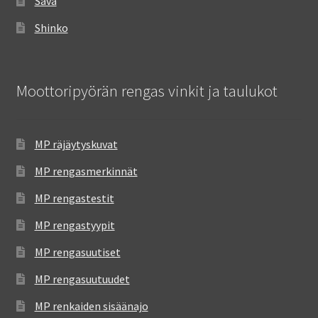
Sava
Shinko
Moottoripyörän rengas vinkit ja taulukot
MP räjäytyskuvat
MP rengasmerkinnät
MP rengastestit
MP rengastyypit
MP rengasuutiset
MP rengasuutuudet
MP renkaiden sisäänajo