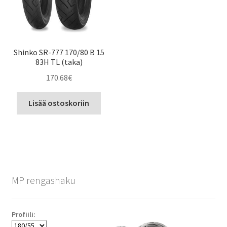
Shinko SR-777 170/80 B 15
83H TL (taka)
170.68
€
Lisää ostoskoriin
MP rengashaku
Profiili: