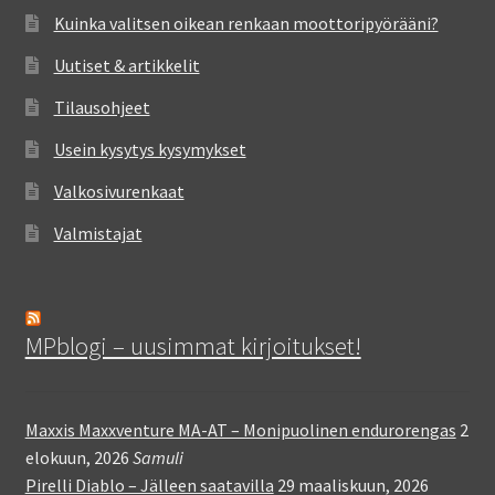
Kuinka valitsen oikean renkaan moottoripyörääni?
Uutiset & artikkelit
Tilausohjeet
Usein kysytys kysymykset
Valkosivurenkaat
Valmistajat
MPblogi – uusimmat kirjoitukset!
Maxxis Maxxventure MA-AT – Monipuolinen endurorengas
2
elokuun, 2026
Samuli
Pirelli Diablo – Jälleen saatavilla
29 maaliskuun, 2026