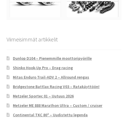
Viimeisimmät artikkelit
Dunlop D104 – Pienemmille moottoripyörille
Shinko Hook-Up Pro – Drag racing
Mitas Enduro Trail-ADV 2 – Allround rengas
Bridgestone Battlax Racing V03 – Ratakäyttöön!
Metzeler Sportec 01 – Uutuus 2026
Metzeler ME 888 Marathon Ultra – Custom / cruiser
Continental TKC 80² – Uudistettu legenda