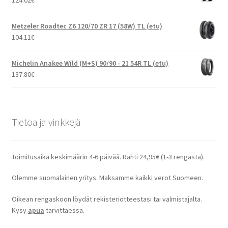
124.02
€
Metzeler Roadtec Z6 120/70 ZR 17 (58W) TL (etu)
104.11
€
Michelin Anakee Wild (M+S) 90/90 - 21 54R TL (etu)
137.80
€
Tietoa ja vinkkejä
Toimitusaika keskimäärin 4-6 päivää. Rahti 24,95€ (1-3 rengasta).
Olemme suomalainen yritys. Maksamme kaikki verot Suomeen.
Oikean rengaskoon löydät rekisteriotteestasi tai valmistajalta.
Kysy
apua
tarvittaessa.