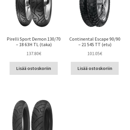
Pirelli Sport Demon 130/70
Continental Escape 90/90
– 18 63H TL (taka)
– 21 54S TT (etu)
137.80
€
101.05
€
Lisää ostoskoriin
Lisää ostoskoriin