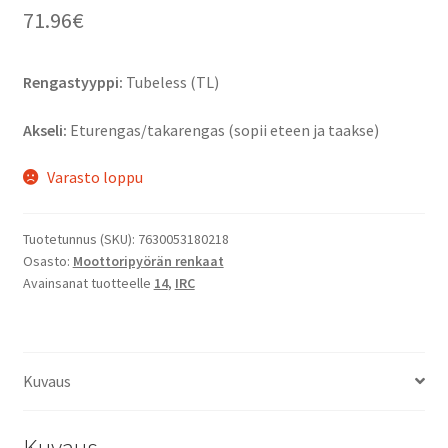
71.96
€
Rengastyyppi:
Tubeless (TL)
Akseli:
Eturengas/takarengas (sopii eteen ja taakse)
Varasto loppu
Tuotetunnus (SKU):
7630053180218
Osasto:
Moottoripyörän renkaat
Avainsanat tuotteelle
14
,
IRC
Kuvaus