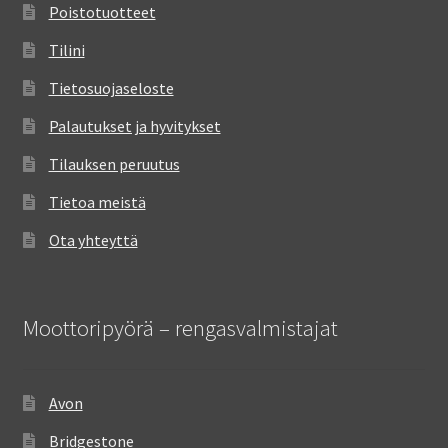
Poistotuotteet
Tilini
Tietosuojaseloste
Palautukset ja hyvitykset
Tilauksen peruutus
Tietoa meistä
Ota yhteyttä
Moottoripyörä – rengasvalmistajat
Avon
Bridgestone