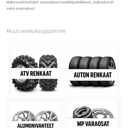
Maksuvaihtoehdot: suomalaiset pankkipainikkeet, maksukortit
sekä osamaksut.
Muut verkkokauppamme