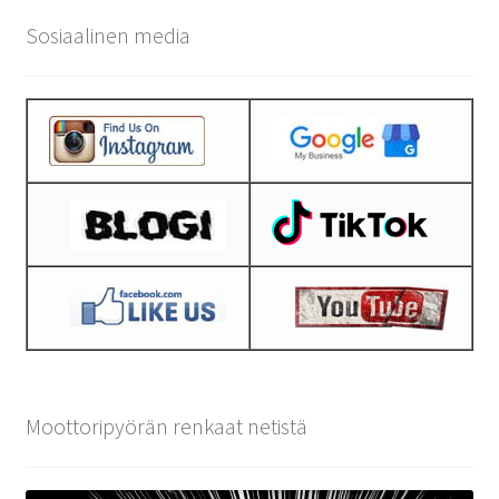
Sosiaalinen media
Moottoripyörän renkaat netistä