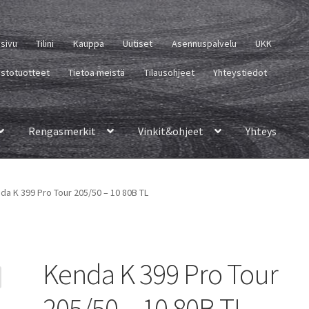
usivu
Tilini
Kauppa
Uutiset
Asennuspalvelu
UKK
istotuotteet
Tietoa meistä
Tilausohjeet
Yhteystiedot
Rengasmerkit
Vinkit&ohjeet
Yhteys
da K 399 Pro Tour 205/50 – 10 80B TL
Kenda K 399 Pro Tour
205/50 – 10 80B TL