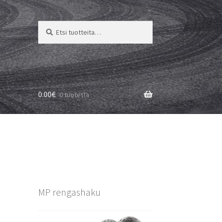
Etsi:
Haku
0.00
€
0 tuotetta
MP rengashaku