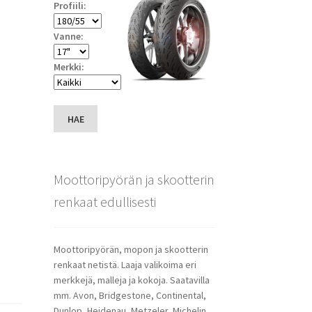
Profiili:
Vanne:
Merkki:
HAE
Moottoripyörän ja skootterin
renkaat edullisesti
Moottoripyörän, mopon ja skootterin
renkaat netistä. Laaja valikoima eri
merkkejä, malleja ja kokoja. Saatavilla
mm. Avon, Bridgestone, Continental,
Dunlop, Heidenau, Metzeler, Michelin,