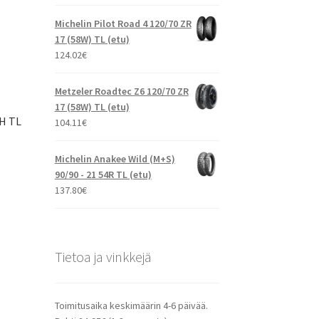
Michelin Pilot Road 4 120/70 ZR
17 (58W) TL (etu)
124.02
€
Metzeler Roadtec Z6 120/70 ZR
17 (58W) TL (etu)
3H TL
104.11
€
Michelin Anakee Wild (M+S)
90/90 - 21 54R TL (etu)
137.80
€
Tietoa ja vinkkejä
Toimitusaika keskimäärin 4-6 päivää.