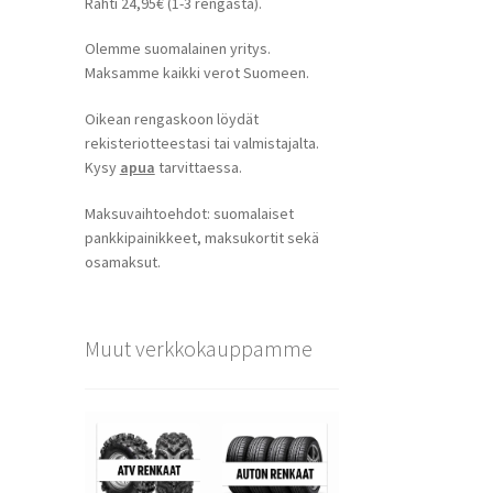
Rahti 24,95€ (1-3 rengasta).
Olemme suomalainen yritys.
Maksamme kaikki verot Suomeen.
Oikean rengaskoon löydät
rekisteriotteestasi tai valmistajalta.
Kysy
apua
tarvittaessa.
Maksuvaihtoehdot: suomalaiset
pankkipainikkeet, maksukortit sekä
osamaksut.
Muut verkkokauppamme