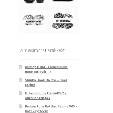
Viimeisimmät artikkelit
Dunlop D104 – Pienemmille
moottoripyörille
Shinko Hook-Up Pro – Drag
racing
Mitas Enduro Trail-ADV 2 –
Allround rengas
Bridgestone Battlax Racing V03 –
Ratakäyttöön!