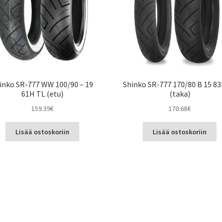
inko SR-777 WW 100/90 – 19
Shinko SR-777 170/80 B 15 8
61H TL (etu)
(taka)
159.39
€
170.68
€
Lisää ostoskoriin
Lisää ostoskoriin