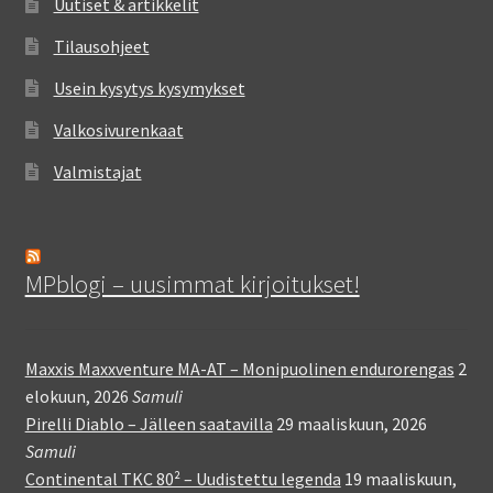
Uutiset & artikkelit
Tilausohjeet
Usein kysytys kysymykset
Valkosivurenkaat
Valmistajat
MPblogi – uusimmat kirjoitukset!
Maxxis Maxxventure MA-AT – Monipuolinen endurorengas
2
elokuun, 2026
Samuli
Pirelli Diablo – Jälleen saatavilla
29 maaliskuun, 2026
Samuli
Continental TKC 80² – Uudistettu legenda
19 maaliskuun,