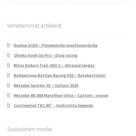
Viimeisimmät artikkelit
Dunlop D104 – Pienemmille moottoripyörille
Shinko Hook-Up Pro – Drag racing
Mitas Enduro Trail-ADV 2 – Allround rengas
Bridgestone Battlax Racing V03 – Ratakäyttöön!
Metzeler Sportec 01 – Uutuus 2026
Metzeler ME 888 Marathon Ultra – Custom / cruiser
Continental TKC 80² – Uudistettu legenda
Sosiaalinen media