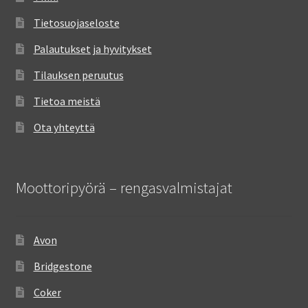
Tietosuojaseloste
Palautukset ja hyvitykset
Tilauksen peruutus
Tietoa meistä
Ota yhteyttä
Moottoripyörä – rengasvalmistajat
Avon
Bridgestone
Coker