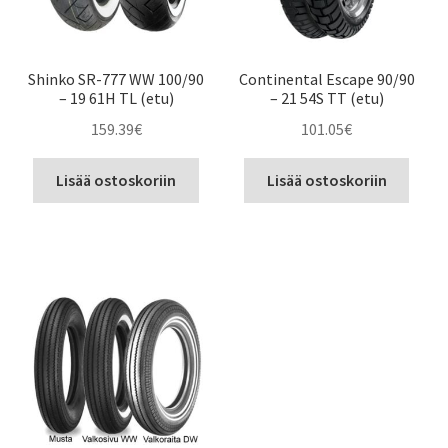
Shinko SR-777 WW 100/90
Continental Escape 90/90
– 19 61H TL (etu)
– 21 54S TT (etu)
159.39
€
101.05
€
Lisää ostoskoriin
Lisää ostoskoriin