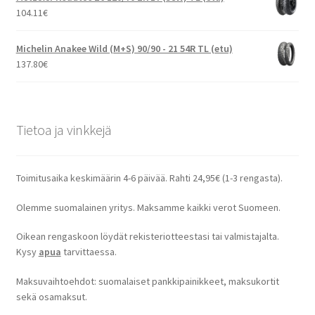
104.11
€
Michelin Anakee Wild (M+S) 90/90 - 21 54R TL (etu)
137.80
€
Tietoa ja vinkkejä
Toimitusaika keskimäärin 4-6 päivää. Rahti 24,95€ (1-3 rengasta).
Olemme suomalainen yritys. Maksamme kaikki verot Suomeen.
Oikean rengaskoon löydät rekisteriotteestasi tai valmistajalta.
Kysy
apua
tarvittaessa.
Maksuvaihtoehdot: suomalaiset pankkipainikkeet, maksukortit
sekä osamaksut.