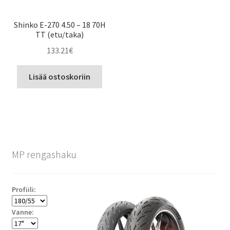
Shinko E-270 4.50 – 18 70H
TT (etu/taka)
133.21
€
Lisää ostoskoriin
MP rengashaku
Profiili:
Vanne: