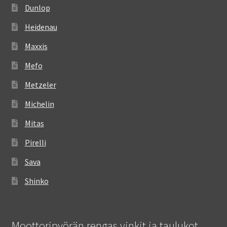
Dunlop
Heidenau
Maxxis
Mefo
Metzeler
Michelin
Mitas
Pirelli
Sava
Shinko
Moottoripyörän rengas vinkit ja taulukot