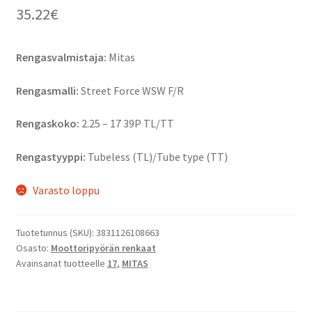
35.22
€
Rengasvalmistaja:
Mitas
Rengasmalli:
Street Force WSW F/R
Rengaskoko:
2.25 – 17 39P TL/TT
Rengastyyppi:
Tubeless (TL)/Tube type (TT)
Varasto loppu
Tuotetunnus (SKU):
3831126108663
Osasto:
Moottoripyörän renkaat
Avainsanat tuotteelle
17
,
MITAS