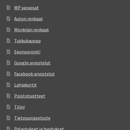
MP varaosat
Auton renkaat
Mönkijän renkaat
Tukkukauppa
Sponsorointi
Google arvostelut
Facebook arvostelut
Lahjakortit
Poistotuotteet
Tilini
Tietosuojaseloste
Palautukset ja hyvitykset