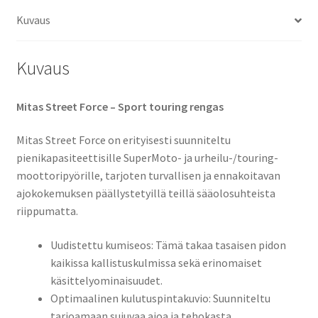
Kuvaus
Kuvaus
Mitas Street Force – Sport touring rengas
Mitas Street Force on erityisesti suunniteltu
pienikapasiteettisille SuperMoto- ja urheilu-/touring-
moottoripyörille, tarjoten turvallisen ja ennakoitavan
ajokokemuksen päällystetyillä teillä sääolosuhteista
riippumatta.
Uudistettu kumiseos: Tämä takaa tasaisen pidon
kaikissa kallistuskulmissa sekä erinomaiset
käsittelyominaisuudet. ​
Optimaalinen kulutuspintakuvio: Suunniteltu
tarjoamaan sujuvaa ajoa ja tehokasta