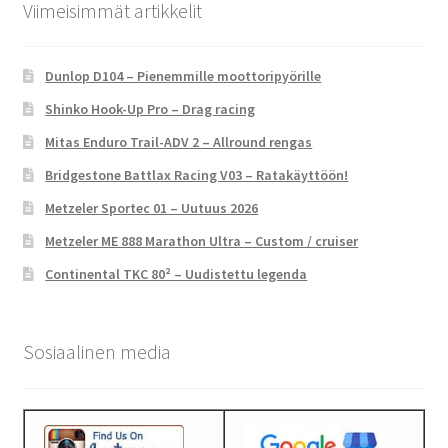
Viimeisimmät artikkelit
Dunlop D104 – Pienemmille moottoripyörille
Shinko Hook-Up Pro – Drag racing
Mitas Enduro Trail-ADV 2 – Allround rengas
Bridgestone Battlax Racing V03 – Ratakäyttöön!
Metzeler Sportec 01 – Uutuus 2026
Metzeler ME 888 Marathon Ultra – Custom / cruiser
Continental TKC 80² – Uudistettu legenda
Sosiaalinen media