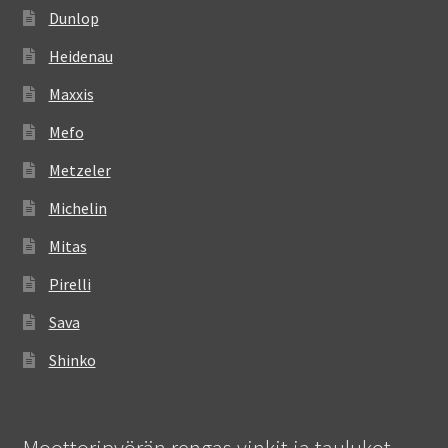
Dunlop
Heidenau
Maxxis
Mefo
Metzeler
Michelin
Mitas
Pirelli
Sava
Shinko
Moottoripyörän rengas vinkit ja taulukot