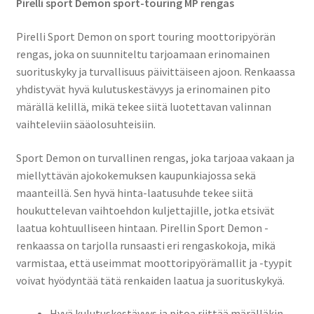
Pirelli sport Demon sport-touring MP rengas
Pirelli Sport Demon on sport touring moottoripyörän
rengas, joka on suunniteltu tarjoamaan erinomainen
suorituskyky ja turvallisuus päivittäiseen ajoon. Renkaassa
yhdistyvät hyvä kulutuskestävyys ja erinomainen pito
märällä kelillä, mikä tekee siitä luotettavan valinnan
vaihteleviin sääolosuhteisiin.
Sport Demon on turvallinen rengas, joka tarjoaa vakaan ja
miellyttävän ajokokemuksen kaupunkiajossa sekä
maanteillä. Sen hyvä hinta-laatusuhde tekee siitä
houkuttelevan vaihtoehdon kuljettajille, jotka etsivät
laatua kohtuulliseen hintaan. Pirellin Sport Demon -
renkaassa on tarjolla runsaasti eri rengaskokoja, mikä
varmistaa, että useimmat moottoripyörämallit ja -tyypit
voivat hyödyntää tätä renkaiden laatua ja suorituskykyä.
Hyvä kulutuskestävyys ja pitoa riittää märälläkin