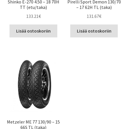
Shinko E-270 4.50 – 18 70H
Pirelli Sport Demon 130/70
TT (etu/taka)
– 17 62H TL (taka)
133.21
€
131.67
€
Lisää ostoskoriin
Lisää ostoskoriin
Metzeler ME 77 130/90 – 15
66S TL (taka)