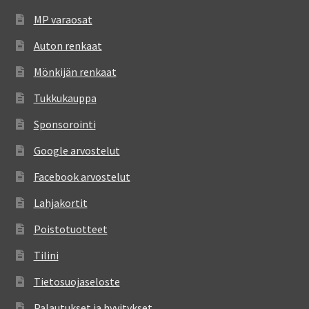
MP varaosat
Auton renkaat
Mönkijän renkaat
Tukkukauppa
Sponsorointi
Google arvostelut
Facebook arvostelut
Lahjakortit
Poistotuotteet
Tilini
Tietosuojaseloste
Palautukset ja hyvitykset