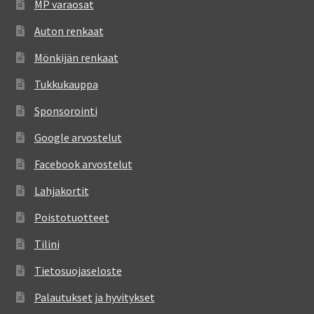
MP varaosat
Auton renkaat
Mönkijän renkaat
Tukkukauppa
Sponsorointi
Google arvostelut
Facebook arvostelut
Lahjakortit
Poistotuotteet
Tilini
Tietosuojaseloste
Palautukset ja hyvitykset