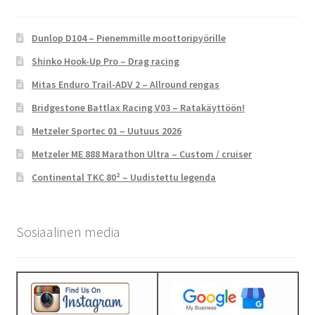
Dunlop D104 – Pienemmille moottoripyörille
Shinko Hook-Up Pro – Drag racing
Mitas Enduro Trail-ADV 2 – Allround rengas
Bridgestone Battlax Racing V03 – Ratakäyttöön!
Metzeler Sportec 01 – Uutuus 2026
Metzeler ME 888 Marathon Ultra – Custom / cruiser
Continental TKC 80² – Uudistettu legenda
Sosiaalinen media