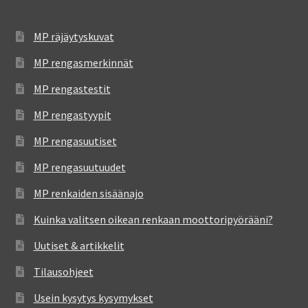
MP räjäytyskuvat
MP rengasmerkinnät
MP rengastestit
MP rengastyypit
MP rengasuutiset
MP rengasuutuudet
MP renkaiden sisäänajo
Kuinka valitsen oikean renkaan moottoripyörääni?
Uutiset & artikkelit
Tilausohjeet
Usein kysytys kysymykset