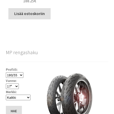
188.25
€
Lisää ostoskoriin
MP rengashaku
Profiili:
Vanne:
Merkki:
HAE