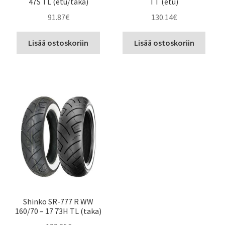
47S TL (etu/taka)
TT (etu)
91.87
€
130.14
€
Lisää ostoskoriin
Lisää ostoskoriin
Shinko SR-777 R WW
160/70 – 17 73H TL (taka)