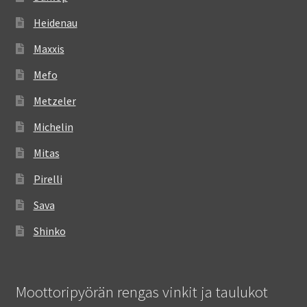
Heidenau
Maxxis
Mefo
Metzeler
Michelin
Mitas
Pirelli
Sava
Shinko
Moottoripyörän rengas vinkit ja taulukot