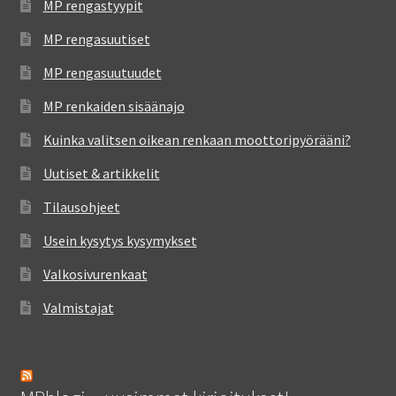
MP rengastyypit
MP rengasuutiset
MP rengasuutuudet
MP renkaiden sisäänajo
Kuinka valitsen oikean renkaan moottoripyörääni?
Uutiset & artikkelit
Tilausohjeet
Usein kysytys kysymykset
Valkosivurenkaat
Valmistajat