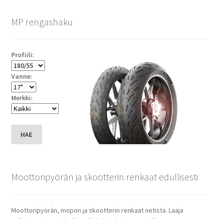
MP rengashaku
Profiili:
Vanne:
Merkki:
HAE
Moottoripyörän ja skootterin renkaat edullisesti
Moottoripyörän, mopon ja skootterin renkaat netistä. Laaja