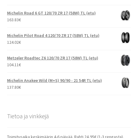
Michelin Road 6 GT 120/70 ZR 17 (58W) TL (etu)
163.83
€
Michelin Pilot Road 4 120/70 ZR 17 (58W) TL (etu)
124.02
€
Metzeler Roadtec Z6 120/70 ZR 17 (58W) TL (etu)
104.11
€
Michelin Anakee Wild (M+S) 90/90 - 21 54R TL (etu)
137.80
€
Tietoa ja vinkkejä
Toimitusaika keskimäärin 4-6 päivää. Rahti 24,95€ (1-3 rengasta).