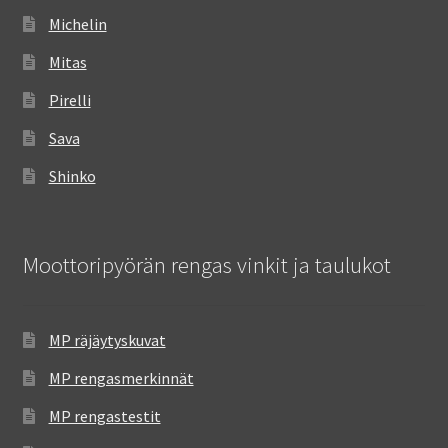
Michelin
Mitas
Pirelli
Sava
Shinko
Moottoripyörän rengas vinkit ja taulukot
MP räjäytyskuvat
MP rengasmerkinnät
MP rengastestit