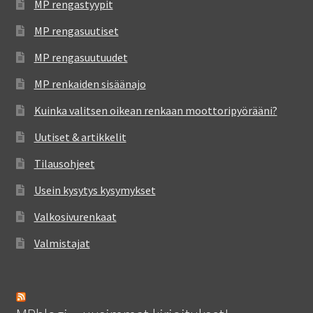
MP rengastyypit
MP rengasuutiset
MP rengasuutuudet
MP renkaiden sisäänajo
Kuinka valitsen oikean renkaan moottoripyörääni?
Uutiset & artikkelit
Tilausohjeet
Usein kysytys kysymykset
Valkosivurenkaat
Valmistajat