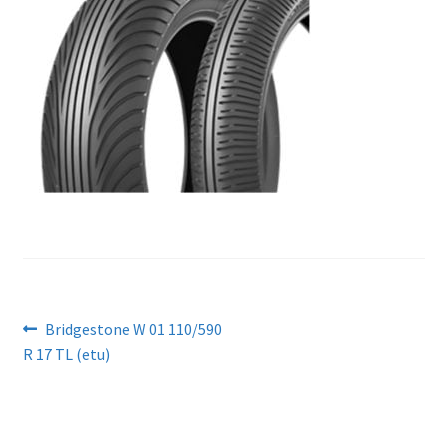
Artikkelien
Edellinen
Bridgestone W 01 110/590
artikkeli
R 17 TL (etu)
selaus