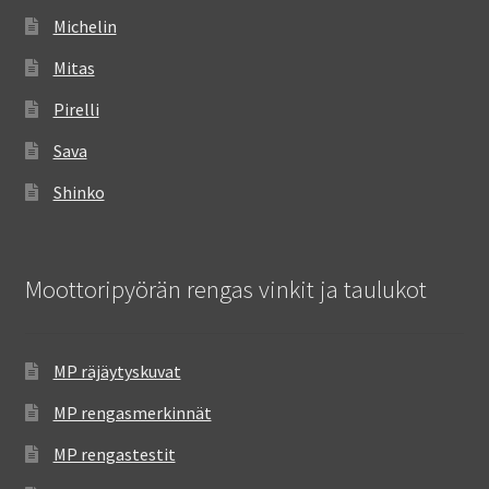
Michelin
Mitas
Pirelli
Sava
Shinko
Moottoripyörän rengas vinkit ja taulukot
MP räjäytyskuvat
MP rengasmerkinnät
MP rengastestit