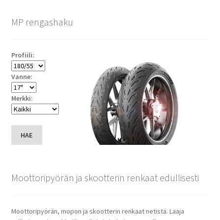
MP rengashaku
Profiili:
Vanne:
Merkki:
HAE
Moottoripyörän ja skootterin renkaat edullisesti
Moottoripyörän, mopon ja skootterin renkaat netistä. Laaja