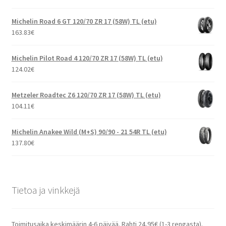
Michelin Road 6 GT 120/70 ZR 17 (58W) TL (etu)
163.83
€
Michelin Pilot Road 4 120/70 ZR 17 (58W) TL (etu)
124.02
€
Metzeler Roadtec Z6 120/70 ZR 17 (58W) TL (etu)
104.11
€
Michelin Anakee Wild (M+S) 90/90 - 21 54R TL (etu)
137.80
€
Tietoa ja vinkkejä
Toimitusaika keskimäärin 4-6 päivää. Rahti 24,95€ (1-3 rengasta).