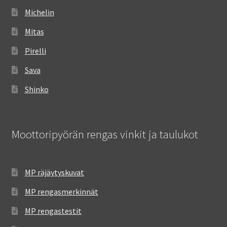
Michelin
Mitas
Pirelli
Sava
Shinko
Moottoripyörän rengas vinkit ja taulukot
MP räjäytyskuvat
MP rengasmerkinnät
MP rengastestit