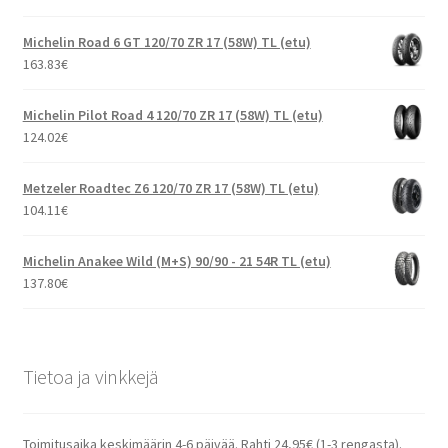
Michelin Road 6 GT 120/70 ZR 17 (58W) TL (etu)
163.83
€
Michelin Pilot Road 4 120/70 ZR 17 (58W) TL (etu)
124.02
€
Metzeler Roadtec Z6 120/70 ZR 17 (58W) TL (etu)
104.11
€
Michelin Anakee Wild (M+S) 90/90 - 21 54R TL (etu)
137.80
€
Tietoa ja vinkkejä
Toimitusaika keskimäärin 4-6 päivää. Rahti 24,95€ (1-3 rengasta).