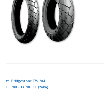
Artikkelien
Edellinen
Bridgestone TW 204
artikkeli
180/80 – 14 78P TT (taka)
selaus