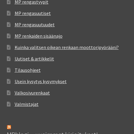
MP rengastyypit
MP rengasuutiset
MP rengasuutuudet
MP renkaiden sisäänajo
Kuinka valitsen oikean renkaan moottoripyörääni?
Uutiset & artikkelit
Tilausohjeet
Usein kysytys kysymykset
Valkosivurenkaat
Valmistajat