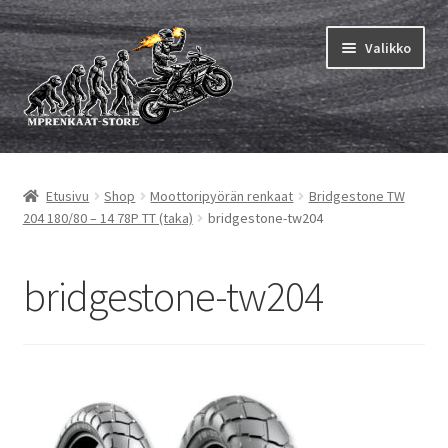
Siirry
Siirry
Valikko
navigointiin
sisältöön
Laajen
MP renkaat
alemm
Etusivu
Shop
Moottoripyörän renkaat
Bridgestone TW
tason
Laajen
Sisärenkaat ja nauhat
204 180/80 – 14 78P TT (taka)
bridgestone-tw204
valikko
alemm
tason
Laajen
Rengasmerkit
valikko
alemm
bridgestone-tw204
tason
Laajen
Vinkit&ohjeet
valikko
alemm
tason
Yhteys
valikko