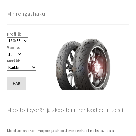
MP rengashaku
Profiili:
Vanne:
Merkki:
HAE
Moottoripyörän ja skootterin renkaat edullisesti
Moottoripyörän, mopon ja skootterin renkaat netistä. Laaja