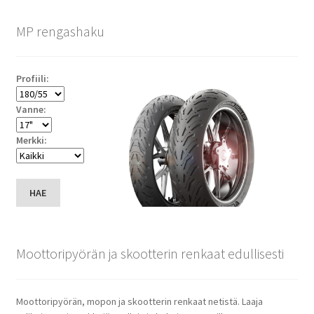
MP rengashaku
Profiili:
Vanne:
Merkki:
HAE
Moottoripyörän ja skootterin renkaat edullisesti
Moottoripyörän, mopon ja skootterin renkaat netistä. Laaja