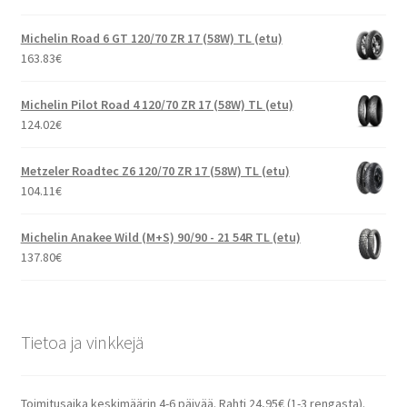
Michelin Road 6 GT 120/70 ZR 17 (58W) TL (etu)
163.83
€
Michelin Pilot Road 4 120/70 ZR 17 (58W) TL (etu)
124.02
€
Metzeler Roadtec Z6 120/70 ZR 17 (58W) TL (etu)
104.11
€
Michelin Anakee Wild (M+S) 90/90 - 21 54R TL (etu)
137.80
€
Tietoa ja vinkkejä
Toimitusaika keskimäärin 4-6 päivää. Rahti 24,95€ (1-3 rengasta).