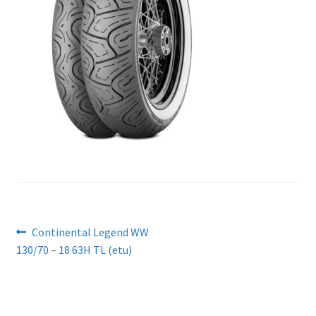
Artikkelien
Edellinen
Continental Legend WW
artikkeli
130/70 – 18 63H TL (etu)
selaus