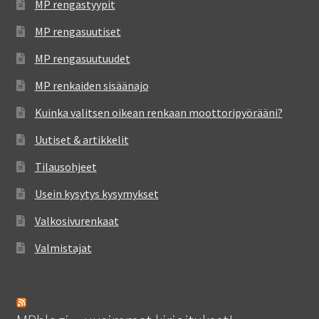
MP rengastyypit
MP rengasuutiset
MP rengasuutuudet
MP renkaiden sisäänajo
Kuinka valitsen oikean renkaan moottoripyörääni?
Uutiset & artikkelit
Tilausohjeet
Usein kysytys kysymykset
Valkosivurenkaat
Valmistajat