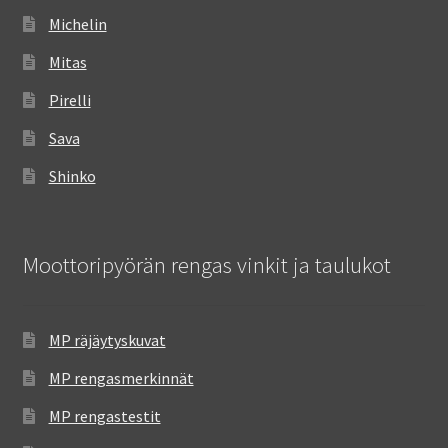
Michelin
Mitas
Pirelli
Sava
Shinko
Moottoripyörän rengas vinkit ja taulukot
MP räjäytyskuvat
MP rengasmerkinnät
MP rengastestit