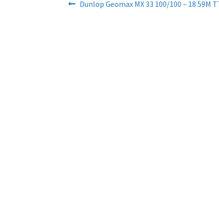
Artikkelien
Edellinen
Dunlop Geomax MX 33 100/100 – 18 59M T
artikkeli
selaus