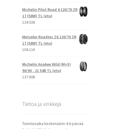
Michelin Pilot Road 4 120/70 ZR
17 (58W) TL (etu)
124.02
€
Metzeler Roadtec Z6 120/70 ZR
17 (58W) TL (etu)
104.11
€
Michelin Anakee Wild (M+S)
90/90 - 21 54R TL (etu)
137.80
€
Tietoa ja vinkkejä
Toimitusaika keskimäärin 4-6 päivää.