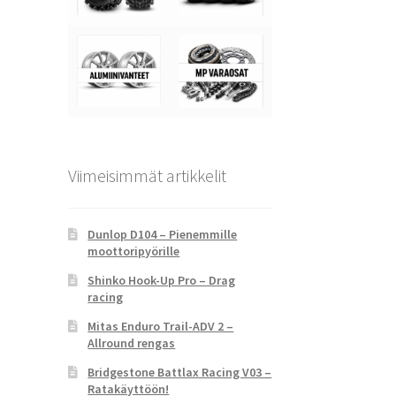
Viimeisimmät artikkelit
Dunlop D104 – Pienemmille
moottoripyörille
Shinko Hook-Up Pro – Drag
racing
Mitas Enduro Trail-ADV 2 –
Allround rengas
Bridgestone Battlax Racing V03 –
Ratakäyttöön!