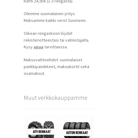
Rahti 24,95€ (1-3 rengasta).
Olemme suomalainen yritys.
Maksamme kaikki verot Suomeen.
Oikean rengaskoon löydät
rekisteriotteestasi tai valmistajalta.
Kysy
apua
tarvittaessa.
Maksuvaihtoehdot: suomalaiset
pankkipainikkeet, maksukortit sekä
osamaksut.
Muut verkkokauppamme