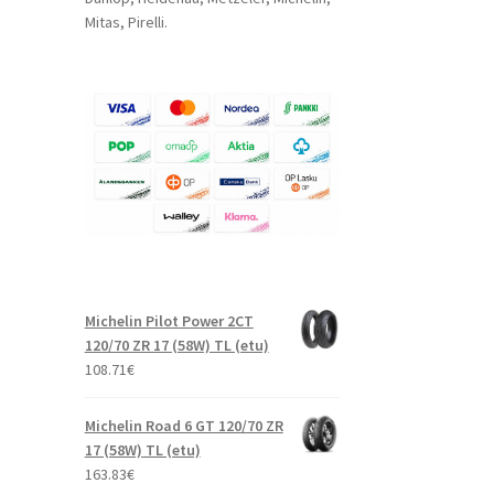
Mitas, Pirelli.
Michelin Pilot Power 2CT
120/70 ZR 17 (58W) TL (etu)
108.71
€
Michelin Road 6 GT 120/70 ZR
17 (58W) TL (etu)
163.83
€