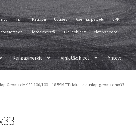
usivu
Tilini
Kauppa
Uutiset
Asennuspalvelu
UKK
istotuotteet
Tietoa meistä
Tilausohjeet
Yhteystiedot
Rengasmerkit
Vinkit&ohjeet
Yhteys
lop Geomax MX 33 100/100 – 18 59M TT (taka)
dunlop-geomax-mx33
x33