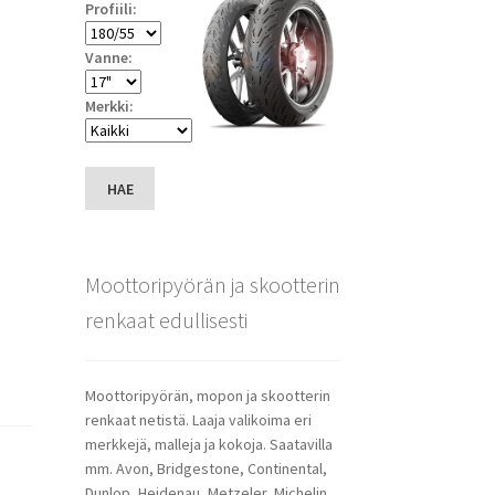
Profiili:
Vanne:
Merkki:
HAE
Moottoripyörän ja skootterin
renkaat edullisesti
Moottoripyörän, mopon ja skootterin
renkaat netistä. Laaja valikoima eri
merkkejä, malleja ja kokoja. Saatavilla
mm. Avon, Bridgestone, Continental,
Dunlop, Heidenau, Metzeler, Michelin,