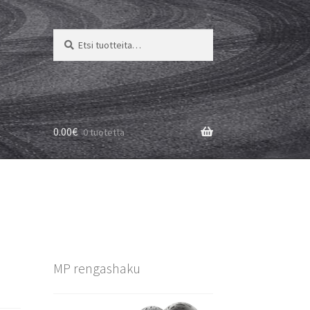
Etsi:
Haku
0.00
€
0 tuotetta
MP rengashaku