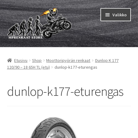
Siirry
Siirry
Valikko
navigointiin
sisältöön
Laajen
MP renkaat
alemm
Etusivu
Shop
Moottoripyörän renkaat
Dunlop K 177
tason
Laajen
Sisärenkaat ja nauhat
120/90 – 18 65H TL (etu)
dunlop-k177-eturengas
valikko
alemm
tason
Laajen
Rengasmerkit
valikko
alemm
dunlop-k177-eturengas
tason
Laajen
Vinkit&ohjeet
valikko
alemm
tason
Yhteys
valikko