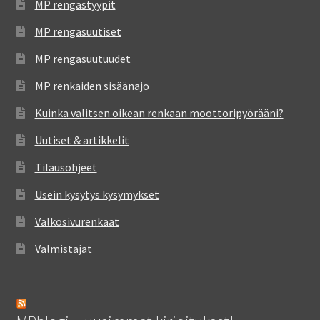
MP rengastyypit
MP rengasuutiset
MP rengasuutuudet
MP renkaiden sisäänajo
Kuinka valitsen oikean renkaan moottoripyörääni?
Uutiset & artikkelit
Tilausohjeet
Usein kysytys kysymykset
Valkosivurenkaat
Valmistajat