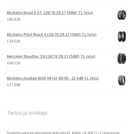
Michelin Road 6 GT 120/70 ZR 17 (58W) TL (etu)
163.83
€
Michelin Pilot Road 4 120/70 ZR 17 (58W) TL (etu)
124.02
€
Metzeler Roadtec Z6 120/70 ZR 17 (58W) TL (etu)
104.11
€
Michelin Anakee Wild (M+S) 90/90 - 21 54R TL (etu)
137.80
€
Tietoa ja vinkkejä
Toimitusaika keskimäärin 4-6 päivää. Rahti 24,95€ (1-3 rengasta).