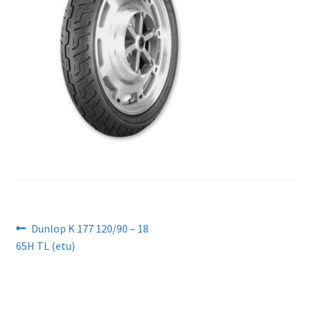
Artikkelien
Edellinen
Dunlop K 177 120/90 – 18
artikkeli
65H TL (etu)
selaus