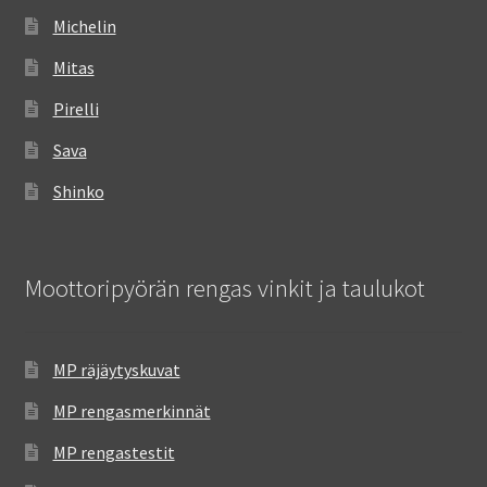
Michelin
Mitas
Pirelli
Sava
Shinko
Moottoripyörän rengas vinkit ja taulukot
MP räjäytyskuvat
MP rengasmerkinnät
MP rengastestit