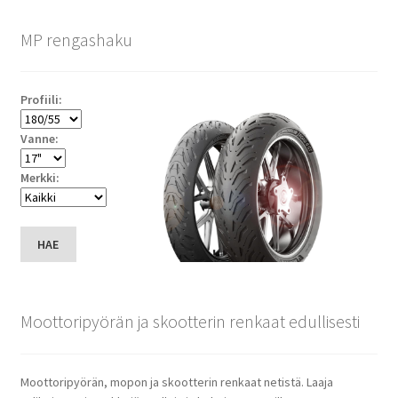
MP rengashaku
Profiili:
Vanne:
Merkki:
HAE
Moottoripyörän ja skootterin renkaat edullisesti
Moottoripyörän, mopon ja skootterin renkaat netistä. Laaja