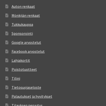
Auton renkaat
Mönkijän renkaat
Tukkukauppa
Sponsorointi
Google arvostelut
Facebook arvostelut
Lahjakortit
Poistotuotteet
Tilini
Tietosuojaseloste
Palautukset ja hyvitykset
Tilauksen peruutus