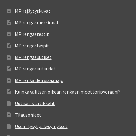
MP räjäytyskuvat
MP rengasmerkinnät
MP rengastestit
MP rengastyypit
MP rengasuutiset
MP rengasuutuudet
MP renkaiden sisäänajo
Kuinka valitsen oikean renkaan moottoripyörääni?
Uutiset & artikkelit
Tilausohjeet
Usein kysytys kysymykset