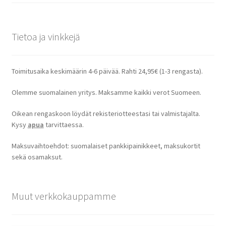
Tietoa ja vinkkejä
Toimitusaika keskimäärin 4-6 päivää. Rahti 24,95€ (1-3 rengasta).
Olemme suomalainen yritys. Maksamme kaikki verot Suomeen.
Oikean rengaskoon löydät rekisteriotteestasi tai valmistajalta.
Kysy
apua
tarvittaessa.
Maksuvaihtoehdot: suomalaiset pankkipainikkeet, maksukortit
sekä osamaksut.
Muut verkkokauppamme