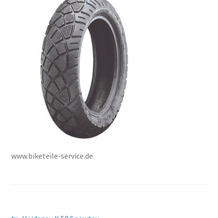
www.biketeile-service.de
Edellinen