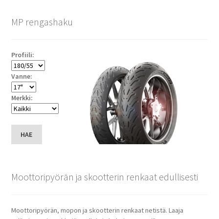
MP rengashaku
Profiili:
Vanne:
Merkki:
HAE
Moottoripyörän ja skootterin renkaat edullisesti
Moottoripyörän, mopon ja skootterin renkaat netistä. Laaja