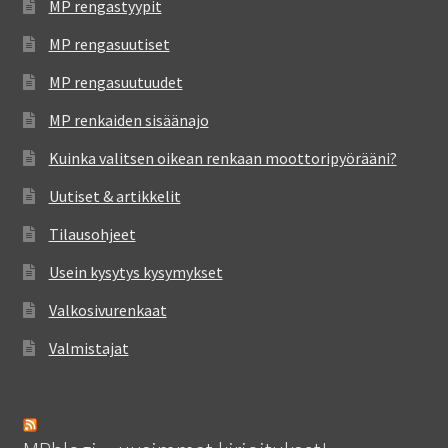
MP rengastyypit
MP rengasuutiset
MP rengasuutuudet
MP renkaiden sisäänajo
Kuinka valitsen oikean renkaan moottoripyörääni?
Uutiset & artikkelit
Tilausohjeet
Usein kysytys kysymykset
Valkosivurenkaat
Valmistajat