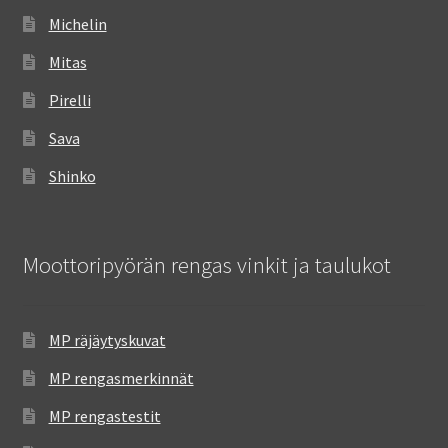
Michelin
Mitas
Pirelli
Sava
Shinko
Moottoripyörän rengas vinkit ja taulukot
MP räjäytyskuvat
MP rengasmerkinnät
MP rengastestit