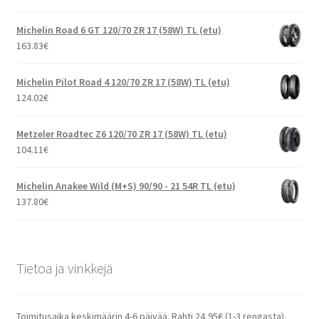
Michelin Road 6 GT 120/70 ZR 17 (58W) TL (etu)
163.83
€
Michelin Pilot Road 4 120/70 ZR 17 (58W) TL (etu)
124.02
€
Metzeler Roadtec Z6 120/70 ZR 17 (58W) TL (etu)
104.11
€
Michelin Anakee Wild (M+S) 90/90 - 21 54R TL (etu)
137.80
€
Tietoa ja vinkkejä
Toimitusaika keskimäärin 4-6 päivää. Rahti 24,95€ (1-3 rengasta).