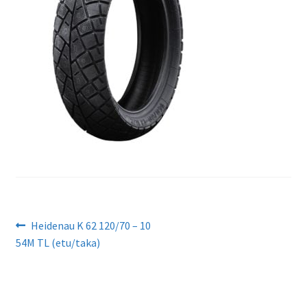
Artikkelien
Edellinen
Heidenau K 62 120/70 – 10
artikkeli
54M TL (etu/taka)
selaus