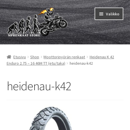
Siirry
Siirry
Valikko
navigointiin
sisältöön
Laajen
MP renkaat
alemm
Etusivu
Shop
Moottoripyörän renkaat
Heidenau K 42
tason
Laajen
Sisärenkaat ja nauhat
Enduro 2.75 – 16 46M TT (etu/taka)
heidenau-k42
valikko
alemm
tason
Laajen
Rengasmerkit
valikko
alemm
heidenau-k42
tason
Laajen
Vinkit&ohjeet
valikko
alemm
tason
Yhteys
valikko