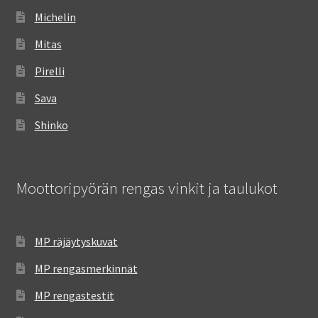
Michelin
Mitas
Pirelli
Sava
Shinko
Moottoripyörän rengas vinkit ja taulukot
MP räjäytyskuvat
MP rengasmerkinnät
MP rengastestit