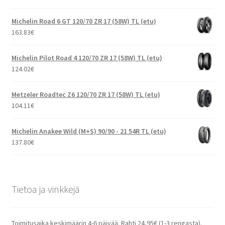
Michelin Road 6 GT 120/70 ZR 17 (58W) TL (etu)
163.83
€
Michelin Pilot Road 4 120/70 ZR 17 (58W) TL (etu)
124.02
€
Metzeler Roadtec Z6 120/70 ZR 17 (58W) TL (etu)
104.11
€
Michelin Anakee Wild (M+S) 90/90 - 21 54R TL (etu)
137.80
€
Tietoa ja vinkkejä
Toimitusaika keskimäärin 4-6 päivää. Rahti 24,95€ (1-3 rengasta).