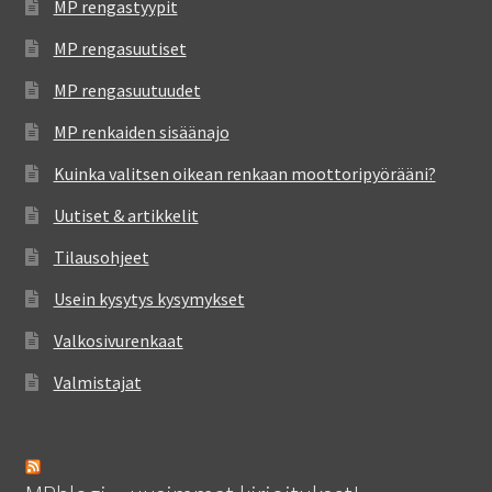
MP rengastyypit
MP rengasuutiset
MP rengasuutuudet
MP renkaiden sisäänajo
Kuinka valitsen oikean renkaan moottoripyörääni?
Uutiset & artikkelit
Tilausohjeet
Usein kysytys kysymykset
Valkosivurenkaat
Valmistajat