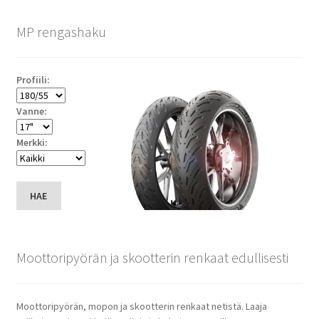
MP rengashaku
Profiili:
Vanne:
Merkki:
HAE
Moottoripyörän ja skootterin renkaat edullisesti
Moottoripyörän, mopon ja skootterin renkaat netistä. Laaja