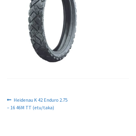
Artikkelien
Edellinen
Heidenau K 42 Enduro 2.75
artikkeli
– 16 46M TT (etu/taka)
selaus