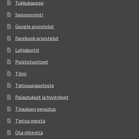
Tukkukauppa
Sponsorointi
Google arvostelut
Facebook arvostelut
Lahjakortit
Poistotuotteet
Tilini
Tietosuojaseloste
Palautukset ja hyvitykset
Tilauksen peruutus
Tietoa meistä
Ota yhteyttä