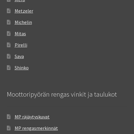
Metzeler
Michelin
Mitas
Pirelli
Sava
Shinko
Moottoripyörän rengas vinkit ja taulukot
MP räjäytyskuvat
MP rengasmerkinnät