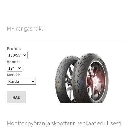
MP rengashaku
Profiili:
Vanne:
Merkki:
HAE
Moottoripyörän ja skootterin renkaat edullisesti