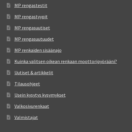
MP rengastestit
MP rengastyypit
MP rengasuutiset
MP rengasuutuudet
MP renkaiden sisäänajo
Kuinka valitsen oikean renkaan moottoripyörääni?
Uutiset & artikkelit
Tilausohjeet
Usein kysytys kysymykset
Valkosivurenkaat
Valmistajat