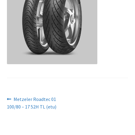
Artikkelien
Edellinen
Metzeler Roadtec 01
artikkeli
100/80 – 17 52H TL (etu)
selaus