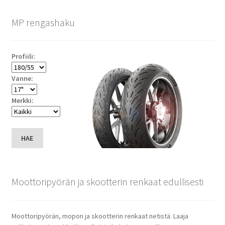
MP rengashaku
Profiili:
Vanne:
Merkki:
HAE
Moottoripyörän ja skootterin renkaat edullisesti
Moottoripyörän, mopon ja skootterin renkaat netistä. Laaja