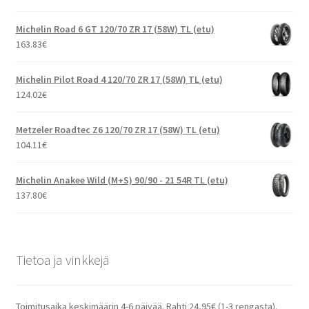
Michelin Road 6 GT 120/70 ZR 17 (58W) TL (etu)
163.83
€
Michelin Pilot Road 4 120/70 ZR 17 (58W) TL (etu)
124.02
€
Metzeler Roadtec Z6 120/70 ZR 17 (58W) TL (etu)
104.11
€
Michelin Anakee Wild (M+S) 90/90 - 21 54R TL (etu)
137.80
€
Tietoa ja vinkkejä
Toimitusaika keskimäärin 4-6 päivää. Rahti 24,95€ (1-3 rengasta).