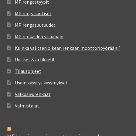
MP rengastyypit
MP rengasuutiset
MP rengasuutuudet
MP renkaiden sisäänajo
Kuinka valitsen oikean renkaan moottoripyörääni?
Uutiset & artikkelit
Tilausohjeet
Usein kysytys kysymykset
Valkosivurenkaat
Valmistajat