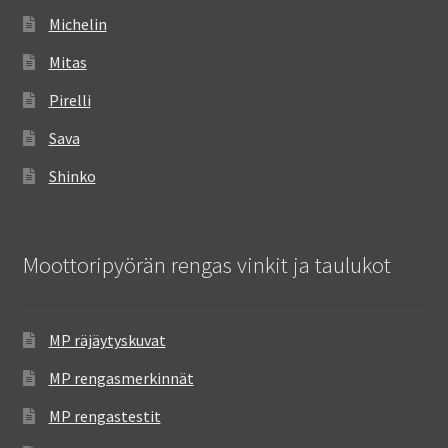
Michelin
Mitas
Pirelli
Sava
Shinko
Moottoripyörän rengas vinkit ja taulukot
MP räjäytyskuvat
MP rengasmerkinnät
MP rengastestit