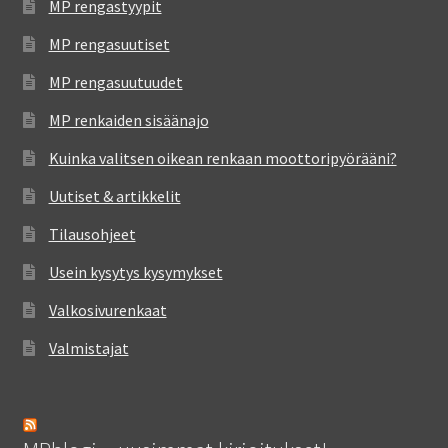
MP rengastyypit
MP rengasuutiset
MP rengasuutuudet
MP renkaiden sisäänajo
Kuinka valitsen oikean renkaan moottoripyörääni?
Uutiset & artikkelit
Tilausohjeet
Usein kysytys kysymykset
Valkosivurenkaat
Valmistajat