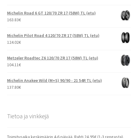
Michelin Road 6 GT 120/70 ZR 17 (58W) TL (etu)
163.83
€
Michelin Pilot Road 4 120/70 ZR 17 (58W) TL (etu)
124.02
€
Metzeler Roadtec Z6 120/70 ZR 17 (58W) TL (etu)
104.11
€
Michelin Anakee Wild (M+S) 90/90 - 21 54R TL (etu)
137.80
€
Tietoa ja vinkkejä
Toimitusaika keskimäärin 4-6 päivää. Rahti 24,95€ (1-3 rengasta).