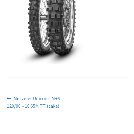
Artikkelien
Edellinen
Metzeler Unicross M+S
artikkeli
120/90 – 18 65M TT (taka)
selaus