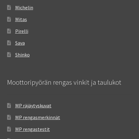
Michelin
Mitas
Pirelli
Sava
Shinko
Moottoripyörän rengas vinkit ja taulukot
MP räjäytyskuvat
MP rengasmerkinnät
MP rengastestit