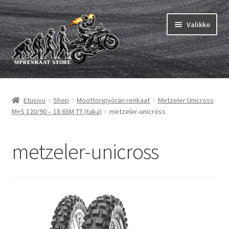
Siirry
Siirry
Valikko
navigointiin
sisältöön
Laajen
MP renkaat
alemm
Etusivu
Shop
Moottoripyörän renkaat
Metzeler Unicross
tason
Laajen
Sisärenkaat ja nauhat
M+S 120/90 – 18 65M TT (taka)
metzeler-unicross
valikko
alemm
tason
Laajen
Rengasmerkit
valikko
alemm
metzeler-unicross
tason
Laajen
Vinkit&ohjeet
valikko
alemm
tason
Yhteys
valikko