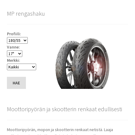
MP rengashaku
Profiili:
Vanne:
Merkki:
HAE
Moottoripyörän ja skootterin renkaat edullisesti
Moottoripyörän, mopon ja skootterin renkaat netistä. Laaja