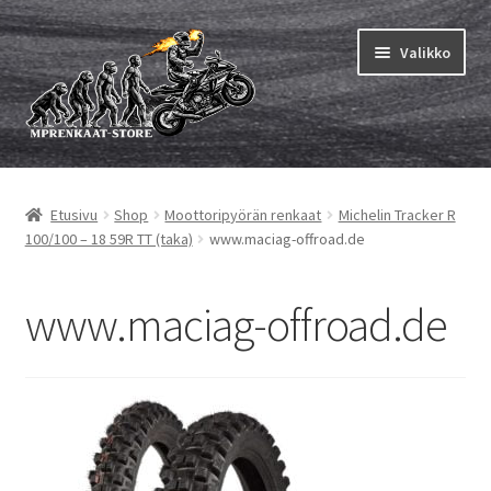
Siirry
Siirry
Valikko
navigointiin
sisältöön
Laajen
MP renkaat
alemm
Etusivu
Shop
Moottoripyörän renkaat
Michelin Tracker R
tason
Laajen
Sisärenkaat ja nauhat
100/100 – 18 59R TT (taka)
www.maciag-offroad.de
valikko
alemm
tason
Laajen
Rengasmerkit
valikko
alemm
www.maciag-offroad.de
tason
Laajen
Vinkit&ohjeet
valikko
alemm
tason
Yhteys
valikko