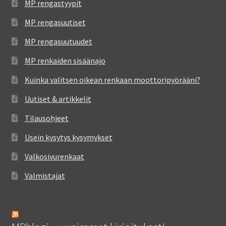
MP rengastyypit
MP rengasuutiset
MP rengasuutuudet
MP renkaiden sisäänajo
Kuinka valitsen oikean renkaan moottoripyörääni?
Uutiset & artikkelit
Tilausohjeet
Usein kysytys kysymykset
Valkosivurenkaat
Valmistajat