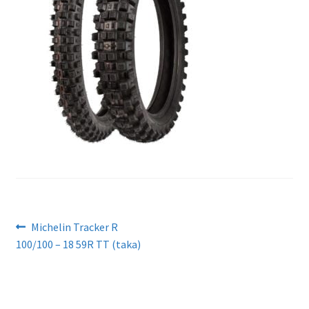
Artikkelien
Edellinen
Michelin Tracker R
artikkeli
100/100 – 18 59R TT (taka)
selaus