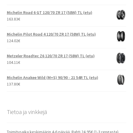
Michelin Road 6 GT 120/70 ZR 17 (58W) TL (etu)
163.83
€
Michelin Pilot Road 4 120/70 ZR 17 (58W) TL (etu)
124.02
€
Metzeler Roadtec Z6 120/70 ZR 17 (58W) TL (etu)
104.11
€
Michelin Anakee Wild (M+S) 90/90 - 21 54R TL (etu)
137.80
€
Tietoa ja vinkkejä
Toimitusaika keskimäärin 4-6 päivää. Rahti 24,95€ (1-3 rengasta).