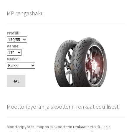
MP rengashaku
Profiili:
Vanne:
Merkki:
HAE
Moottoripyörän ja skootterin renkaat edullisesti
Moottoripyörän, mopon ja skootterin renkaat netistä. Laaja