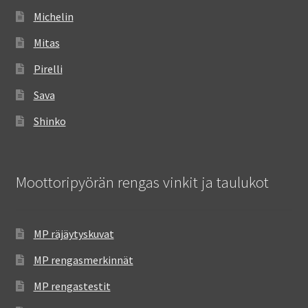
Michelin
Mitas
Pirelli
Sava
Shinko
Moottoripyörän rengas vinkit ja taulukot
MP räjäytyskuvat
MP rengasmerkinnät
MP rengastestit