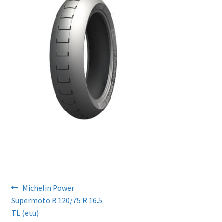
Artikkelien
Edellinen
Michelin Power
artikkeli
Supermoto B 120/75 R 16.5
selaus
TL (etu)