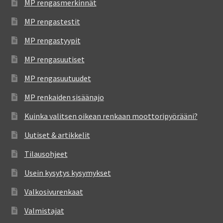
MP rengasmerkinnät
MP rengastestit
MP rengastyypit
MP rengasuutiset
MP rengasuutuudet
MP renkaiden sisäänajo
Kuinka valitsen oikean renkaan moottoripyörääni?
Uutiset & artikkelit
Tilausohjeet
Usein kysytys kysymykset
Valkosivurenkaat
Valmistajat