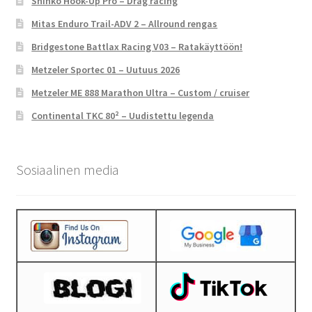
Shinko Hook-Up Pro – Drag racing
Mitas Enduro Trail-ADV 2 – Allround rengas
Bridgestone Battlax Racing V03 – Ratakäyttöön!
Metzeler Sportec 01 – Uutuus 2026
Metzeler ME 888 Marathon Ultra – Custom / cruiser
Continental TKC 80² – Uudistettu legenda
Sosiaalinen media