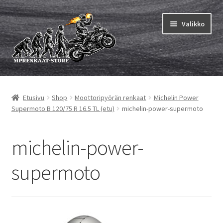
Siirry
Siirry
Valikko
navigointiin
sisältöön
Laajen
MP renkaat
alemm
Etusivu
Shop
Moottoripyörän renkaat
Michelin Power
tason
Laajen
Sisärenkaat ja nauhat
Supermoto B 120/75 R 16.5 TL (etu)
michelin-power-supermoto
valikko
alemm
tason
Laajen
Rengasmerkit
valikko
alemm
michelin-power-
tason
Laajen
Vinkit&ohjeet
valikko
supermoto
alemm
tason
Yhteys
valikko