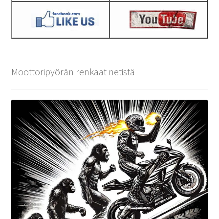
Moottoripyörän renkaat netistä