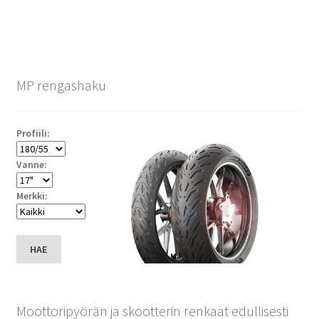
MP rengashaku
Profiili:
Vanne:
Merkki:
HAE
Moottoripyörän ja skootterin renkaat edullisesti