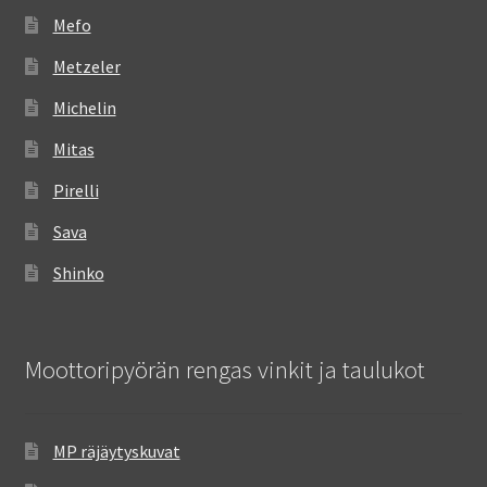
Mefo
Metzeler
Michelin
Mitas
Pirelli
Sava
Shinko
Moottoripyörän rengas vinkit ja taulukot
MP räjäytyskuvat