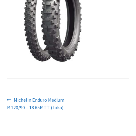
Artikkelien
Edellinen
Michelin Enduro Medium
artikkeli
R 120/90 – 18 65R TT (taka)
selaus