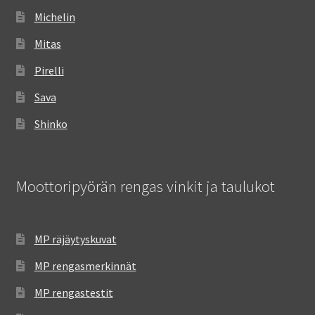
Michelin
Mitas
Pirelli
Sava
Shinko
Moottoripyörän rengas vinkit ja taulukot
MP räjäytyskuvat
MP rengasmerkinnät
MP rengastestit