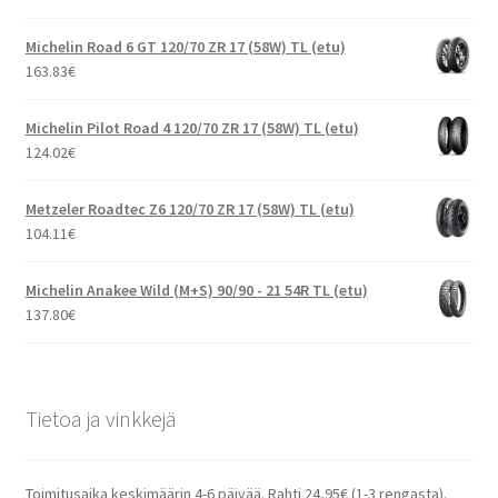
Michelin Road 6 GT 120/70 ZR 17 (58W) TL (etu)
163.83
€
Michelin Pilot Road 4 120/70 ZR 17 (58W) TL (etu)
124.02
€
Metzeler Roadtec Z6 120/70 ZR 17 (58W) TL (etu)
104.11
€
Michelin Anakee Wild (M+S) 90/90 - 21 54R TL (etu)
137.80
€
Tietoa ja vinkkejä
Toimitusaika keskimäärin 4-6 päivää. Rahti 24,95€ (1-3 rengasta).