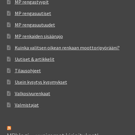
MP rengastyypit
MP rengasuutiset
MP rengasuutuudet
MP renkaiden sisäänajo
Kuinka valitsen oikean renkaan moottoripyörääni?
Uutiset & artikkelit
Tilausohjeet
Usein kysytys kysymykset
Valkosivurenkaat
Valmistajat