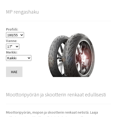
MP rengashaku
Profiili:
Vanne:
Merkki:
HAE
Moottoripyörän ja skootterin renkaat edullisesti
Moottoripyörän, mopon ja skootterin renkaat netistä. Laaja