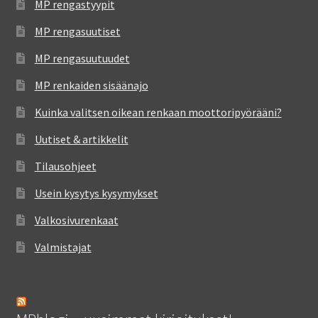
MP rengastyypit
MP rengasuutiset
MP rengasuutuudet
MP renkaiden sisäänajo
Kuinka valitsen oikean renkaan moottoripyörääni?
Uutiset & artikkelit
Tilausohjeet
Usein kysytys kysymykset
Valkosivurenkaat
Valmistajat