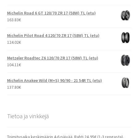
Michelin Road 6 GT 120/70 ZR 17 (58W) TL (etu)
163.83
€
Michelin Pilot Road 4 120/70 ZR 17 (58W) TL (etu)
124.02
€
Metzeler Roadtec Z6 120/70 ZR 17 (58W) TL (etu)
104.11
€
Michelin Anakee Wild (M+S) 90/90 - 21 54R TL (etu)
137.80
€
Tietoa ja vinkkejä
Toimitusaika keskimäärin 4-6 päivää. Rahti 24,95€ (1-3 rengasta).