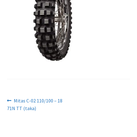
Artikkelien
Edellinen
Mitas C-02 110/100 – 18
artikkeli
71N TT (taka)
selaus