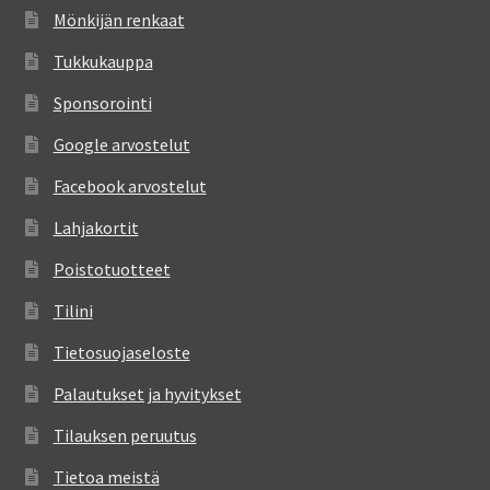
Mönkijän renkaat
Tukkukauppa
Sponsorointi
Google arvostelut
Facebook arvostelut
Lahjakortit
Poistotuotteet
Tilini
Tietosuojaseloste
Palautukset ja hyvitykset
Tilauksen peruutus
Tietoa meistä