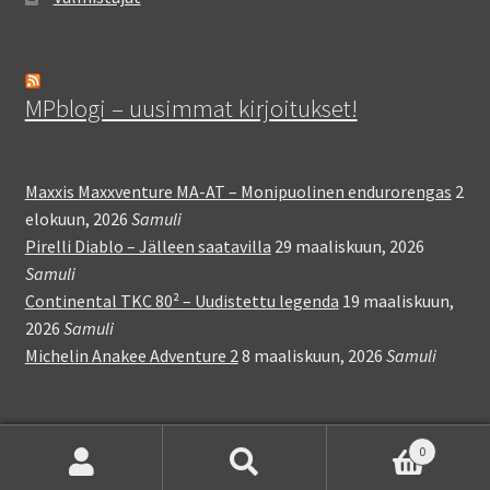
MPblogi – uusimmat kirjoitukset!
Maxxis Maxxventure MA-AT – Monipuolinen endurorengas
2
elokuun, 2026
Samuli
Pirelli Diablo – Jälleen saatavilla
29 maaliskuun, 2026
Samuli
Continental TKC 80² – Uudistettu legenda
19 maaliskuun,
2026
Samuli
Michelin Anakee Adventure 2
8 maaliskuun, 2026
Samuli
0
Etsi:
Haku