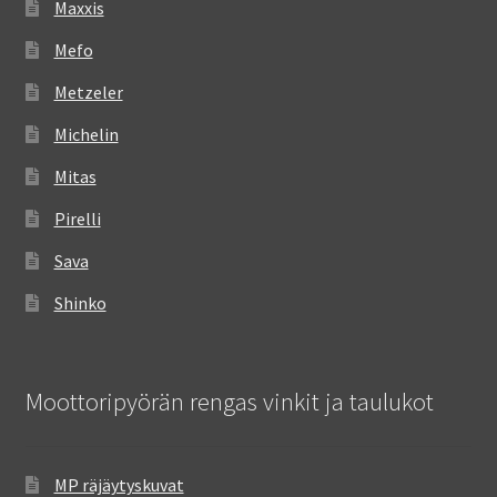
Maxxis
Mefo
Metzeler
Michelin
Mitas
Pirelli
Sava
Shinko
Moottoripyörän rengas vinkit ja taulukot
MP räjäytyskuvat