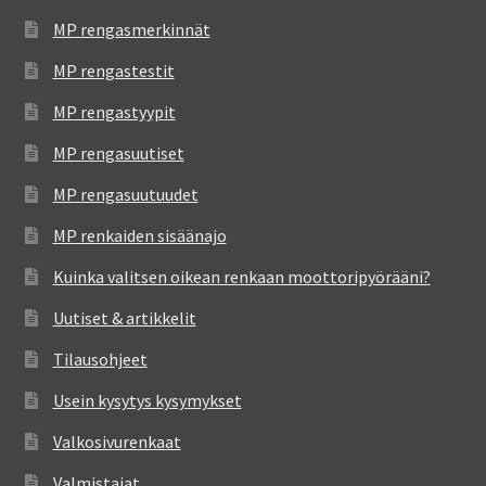
MP rengasmerkinnät
MP rengastestit
MP rengastyypit
MP rengasuutiset
MP rengasuutuudet
MP renkaiden sisäänajo
Kuinka valitsen oikean renkaan moottoripyörääni?
Uutiset & artikkelit
Tilausohjeet
Usein kysytys kysymykset
Valkosivurenkaat
Valmistajat