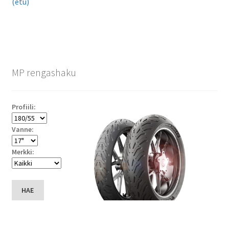
(etu)
MP rengashaku
Profiili:
Vanne:
Merkki:
HAE