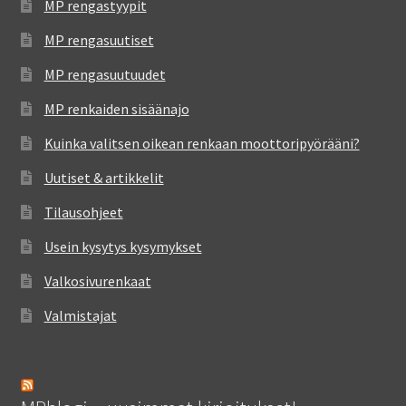
MP rengastyypit
MP rengasuutiset
MP rengasuutuudet
MP renkaiden sisäänajo
Kuinka valitsen oikean renkaan moottoripyörääni?
Uutiset & artikkelit
Tilausohjeet
Usein kysytys kysymykset
Valkosivurenkaat
Valmistajat