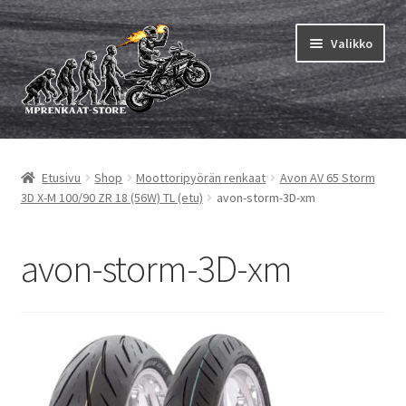
Siirry
Siirry
Valikko
navigointiin
sisältöön
Laajen
MP renkaat
alemm
Etusivu
Shop
Moottoripyörän renkaat
Avon AV 65 Storm
tason
Laajen
Sisärenkaat ja nauhat
3D X-M 100/90 ZR 18 (56W) TL (etu)
avon-storm-3D-xm
valikko
alemm
tason
Laajen
Rengasmerkit
valikko
alemm
avon-storm-3D-xm
tason
Laajen
Vinkit&ohjeet
valikko
alemm
tason
Yhteys
valikko