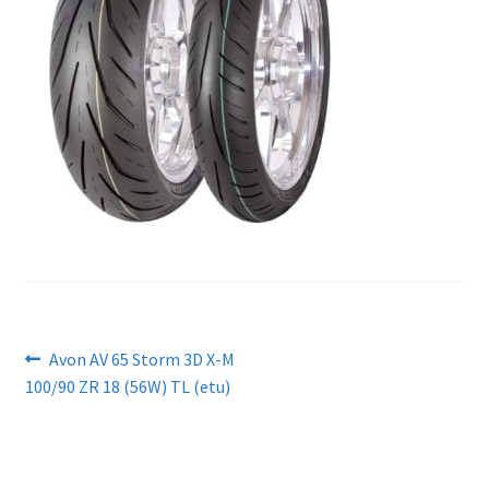
Artikkelien
Edellinen
Avon AV 65 Storm 3D X-M
artikkeli
100/90 ZR 18 (56W) TL (etu)
selaus