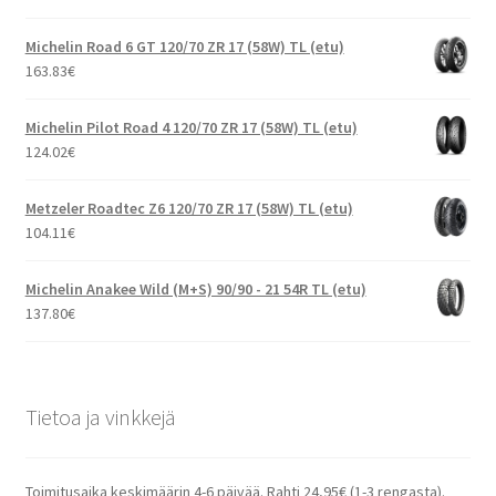
Michelin Road 6 GT 120/70 ZR 17 (58W) TL (etu)
163.83
€
Michelin Pilot Road 4 120/70 ZR 17 (58W) TL (etu)
124.02
€
Metzeler Roadtec Z6 120/70 ZR 17 (58W) TL (etu)
104.11
€
Michelin Anakee Wild (M+S) 90/90 - 21 54R TL (etu)
137.80
€
Tietoa ja vinkkejä
Toimitusaika keskimäärin 4-6 päivää. Rahti 24,95€ (1-3 rengasta).