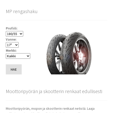
MP rengashaku
Profiili:
Vanne:
Merkki:
HAE
Moottoripyörän ja skootterin renkaat edullisesti
Moottoripyörän, mopon ja skootterin renkaat netistä. Laaja