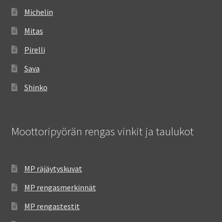
Michelin
Mitas
Pirelli
Sava
Shinko
Moottoripyörän rengas vinkit ja taulukot
MP räjäytyskuvat
MP rengasmerkinnät
MP rengastestit