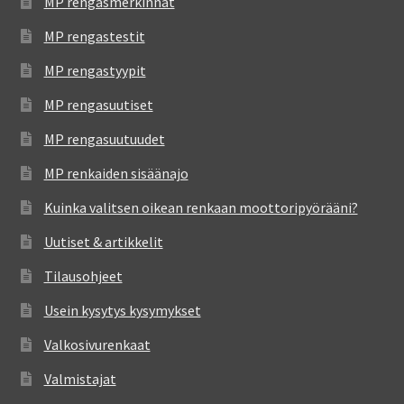
MP rengasmerkinnät
MP rengastestit
MP rengastyypit
MP rengasuutiset
MP rengasuutuudet
MP renkaiden sisäänajo
Kuinka valitsen oikean renkaan moottoripyörääni?
Uutiset & artikkelit
Tilausohjeet
Usein kysytys kysymykset
Valkosivurenkaat
Valmistajat