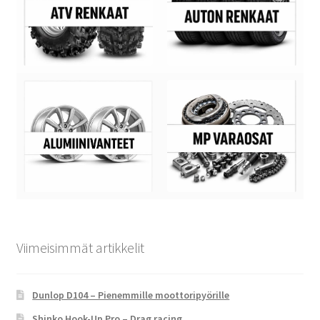
Viimeisimmät artikkelit
Dunlop D104 – Pienemmille moottoripyörille
Shinko Hook-Up Pro – Drag racing