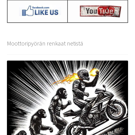
Moottoripyörän renkaat netistä