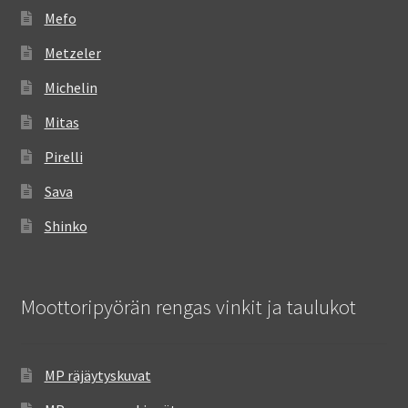
Mefo
Metzeler
Michelin
Mitas
Pirelli
Sava
Shinko
Moottoripyörän rengas vinkit ja taulukot
MP räjäytyskuvat