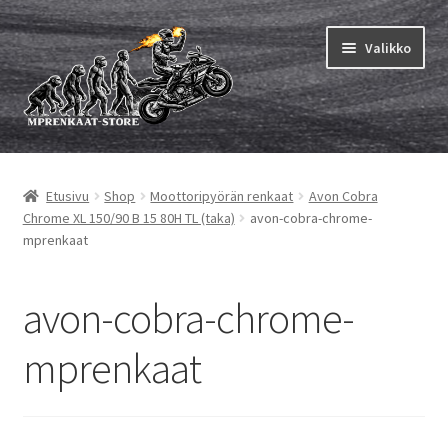
Siirry
Siirry
Valikko
navigointiin
sisältöön
Laajen
MP renkaat
alemm
Etusivu
Shop
Moottoripyörän renkaat
Avon Cobra
tason
Laajen
Sisärenkaat ja nauhat
Chrome XL 150/90 B 15 80H TL (taka)
avon-cobra-chrome-
valikko
alemm
mprenkaat
tason
Laajen
Rengasmerkit
valikko
alemm
avon-cobra-chrome-
tason
Laajen
Vinkit&ohjeet
valikko
alemm
mprenkaat
tason
Yhteys
valikko