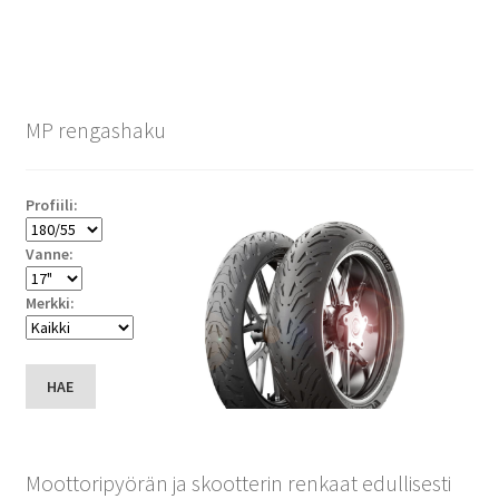
MP rengashaku
Profiili:
Vanne:
Merkki:
HAE
Moottoripyörän ja skootterin renkaat edullisesti