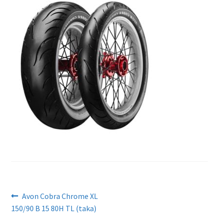
Artikkelien
Edellinen
Avon Cobra Chrome XL
artikkeli
150/90 B 15 80H TL (taka)
selaus