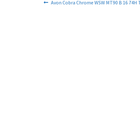
Artikkelien
Edellinen
Avon Cobra Chrome WSW MT90 B 16 74H T
artikkeli
selaus