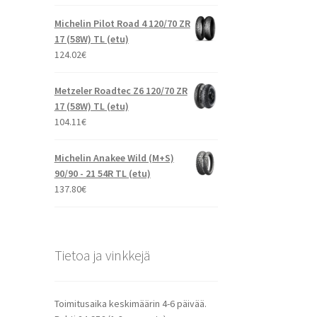
Michelin Pilot Road 4 120/70 ZR
17 (58W) TL (etu)
124.02
€
Metzeler Roadtec Z6 120/70 ZR
17 (58W) TL (etu)
104.11
€
Michelin Anakee Wild (M+S)
90/90 - 21 54R TL (etu)
137.80
€
Tietoa ja vinkkejä
Toimitusaika keskimäärin 4-6 päivää.