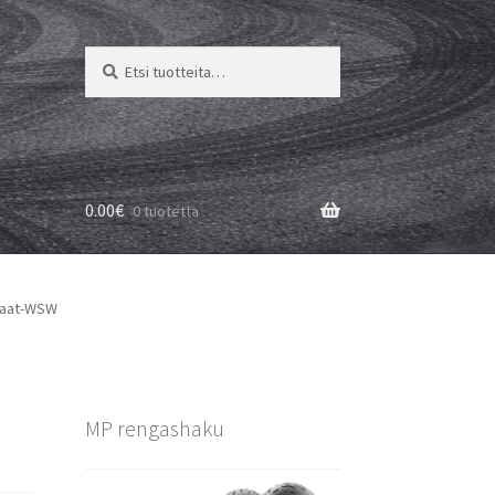
Etsi:
Haku
0.00
€
0 tuotetta
kaat-WSW
MP rengashaku