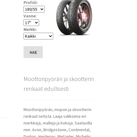
Profiili:
Vanne:
Merkki:
HAE
Moottoripyörän ja skootterin
renkaat edullisesti
Moottoripyörän, mopon ja skootterin
renkaat netistä. Laaja valikoima eri
merkkejä, malleja ja kokoja. Saatavilla
mm. Avon, Bridgestone, Continental,
Dunlop, Heidenau, Metzeler, Michelin,