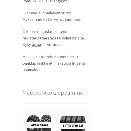
Rahti 24,95€ (1-3 rengasta).
Olemme suomalainen yritys.
Maksamme kaikki verot Suomeen.
Oikean rengaskoon löydät
rekisteriotteestasi tai valmistajalta.
Kysy
apua
tarvittaessa.
Maksuvaihtoehdot: suomalaiset
pankkipainikkeet, maksukortit sekä
osamaksut.
Muut verkkokauppamme