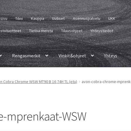
usivu
Tilini
Kauppa
Uutiset
Asennuspalvelu
UKK
istotuotteet
Tietoa meistä
Tilausohjeet
Yhteystiedot
Rengasmerkit
Vinkit&ohjeet
Yhteys
n Cobra Chrome WSW MT90 B 16 74H TL (etu)
avon-cobra-chrome-mpren
me-mprenkaat-WSW