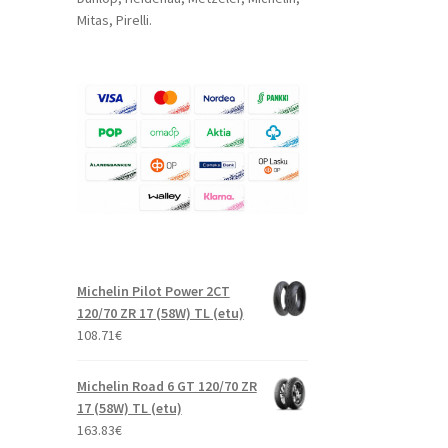
Mitas, Pirelli.
Michelin Pilot Power 2CT
120/70 ZR 17 (58W) TL (etu)
108.71
€
Michelin Road 6 GT 120/70 ZR
17 (58W) TL (etu)
163.83
€