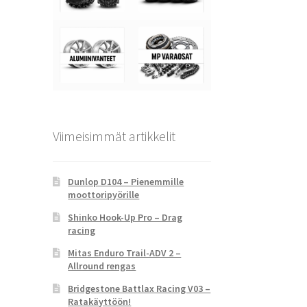
Viimeisimmät artikkelit
Dunlop D104 – Pienemmille
moottoripyörille
Shinko Hook-Up Pro – Drag
racing
Mitas Enduro Trail-ADV 2 –
Allround rengas
Bridgestone Battlax Racing V03 –
Ratakäyttöön!