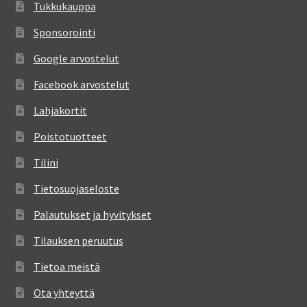
Tukkukauppa
Sponsorointi
Google arvostelut
Facebook arvostelut
Lahjakortit
Poistotuotteet
Tilini
Tietosuojaseloste
Palautukset ja hyvitykset
Tilauksen peruutus
Tietoa meistä
Ota yhteyttä