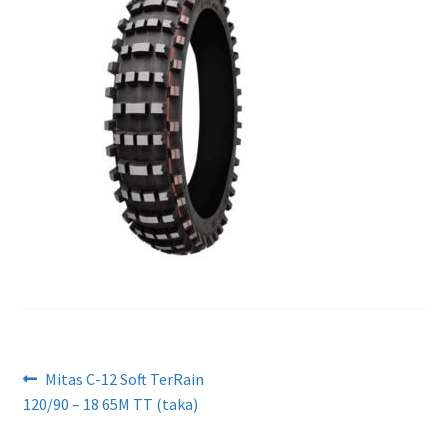
Artikkelien
Edellinen
Mitas C-12 Soft TerRain
artikkeli
120/90 – 18 65M TT (taka)
selaus