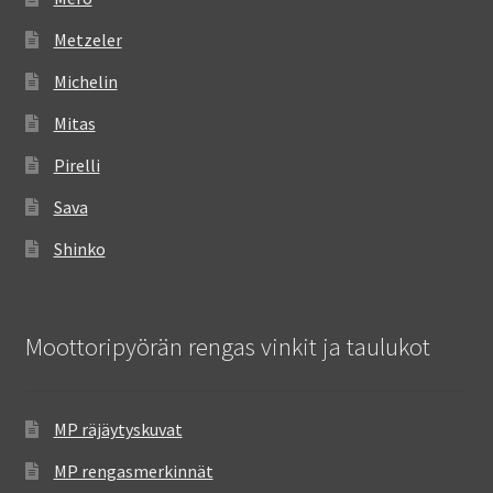
Metzeler
Michelin
Mitas
Pirelli
Sava
Shinko
Moottoripyörän rengas vinkit ja taulukot
MP räjäytyskuvat
MP rengasmerkinnät