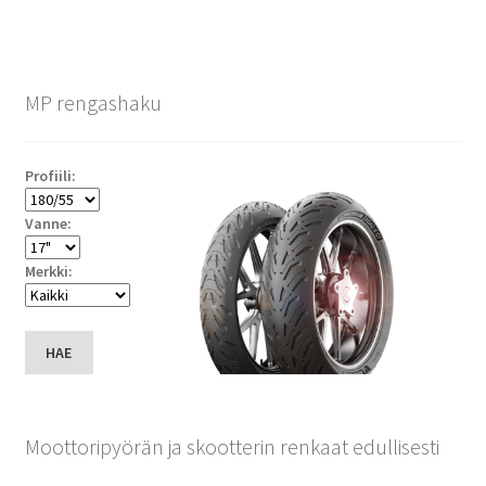
MP rengashaku
Profiili:
Vanne:
Merkki:
HAE
Moottoripyörän ja skootterin renkaat edullisesti