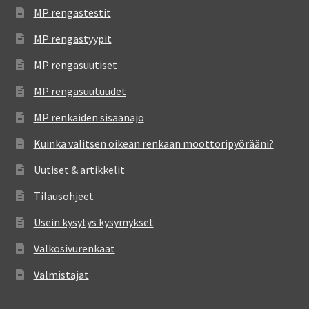
MP rengastestit
MP rengastyypit
MP rengasuutiset
MP rengasuutuudet
MP renkaiden sisäänajo
Kuinka valitsen oikean renkaan moottoripyörääni?
Uutiset & artikkelit
Tilausohjeet
Usein kysytys kysymykset
Valkosivurenkaat
Valmistajat