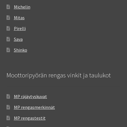
Michelin
Mitas
Pirelli
Sava
Shinko
Moottoripyörän rengas vinkit ja taulukot
MP räjäytyskuvat
MP rengasmerkinnät
MP rengastestit