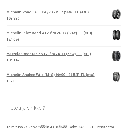
Michelin Road 6 GT 120/70 ZR 17 (58W) TL (etu)
163.83
€
Michelin Pilot Road 4 120/70 ZR 17 (58W) TL (etu)
124.02
€
Metzeler Roadtec Z6 120/70 ZR 17 (58W) TL (etu)
104.11
€
Michelin Anakee Wild (M+S) 90/90 - 21 54R TL (etu)
137.80
€
Tietoa ja vinkkejä
Toimitusaika keskimäärin 4-6 päivää. Rahti 24,95€ (1-3 rengasta).