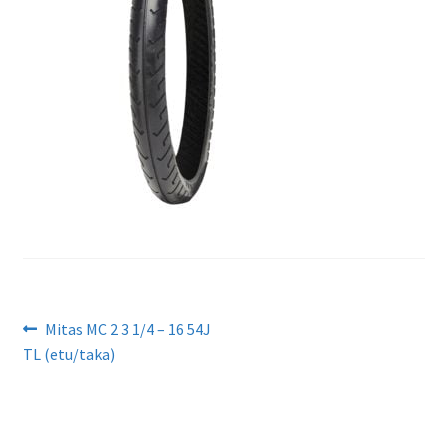
Artikkelien
Edellinen
Mitas MC 2 3 1/4 – 16 54J
artikkeli
TL (etu/taka)
selaus