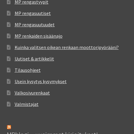
MP rengastyypit
MP rengasuutiset
MP rengasuutuudet
MP renkaiden sisäänajo
Kuinka valitsen oikean renkaan moottoripyörääni?
Uutiset & artikkelit
Tilausohjeet
Usein kysytys kysymykset
Valkosivurenkaat
Valmistajat