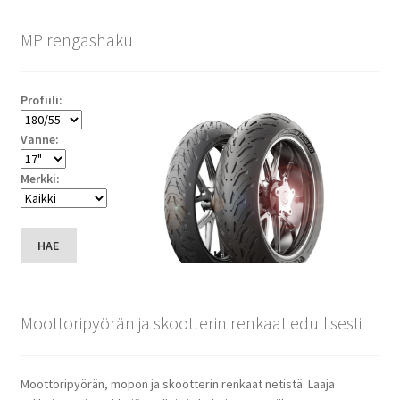
MP rengashaku
Profiili:
Vanne:
Merkki:
HAE
Moottoripyörän ja skootterin renkaat edullisesti
Moottoripyörän, mopon ja skootterin renkaat netistä. Laaja