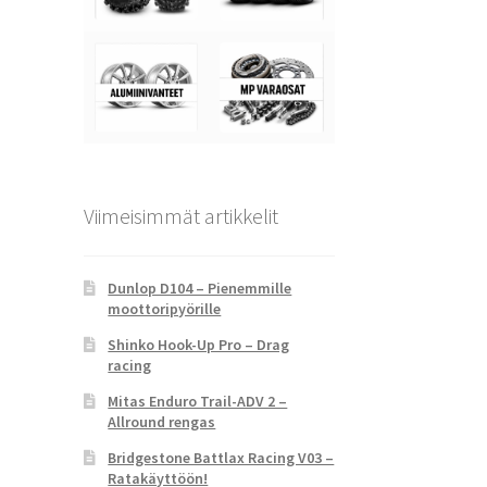
Viimeisimmät artikkelit
Dunlop D104 – Pienemmille
moottoripyörille
Shinko Hook-Up Pro – Drag
racing
Mitas Enduro Trail-ADV 2 –
Allround rengas
Bridgestone Battlax Racing V03 –
Ratakäyttöön!