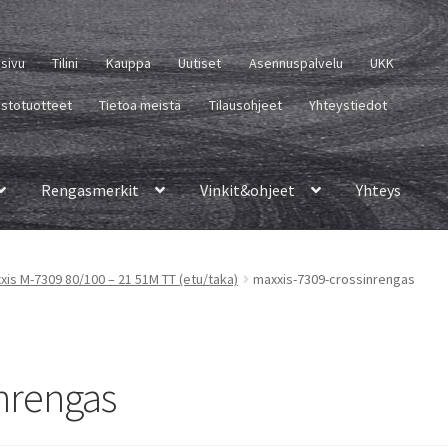
usivu
Tilini
Kauppa
Uutiset
Asennuspalvelu
UKK
istotuotteet
Tietoa meistä
Tilausohjeet
Yhteystiedot
Rengasmerkit
Vinkit&ohjeet
Yhteys
xis M-7309 80/100 – 21 51M TT (etu/taka)
maxxis-7309-crossinrengas
nrengas