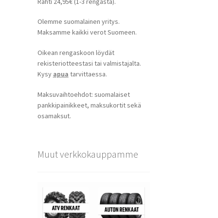
Rahti 24,95€ (1-3 rengasta).
Olemme suomalainen yritys.
Maksamme kaikki verot Suomeen.
Oikean rengaskoon löydät
rekisteriotteestasi tai valmistajalta.
Kysy
apua
tarvittaessa.
Maksuvaihtoehdot: suomalaiset
pankkipainikkeet, maksukortit sekä
osamaksut.
Muut verkkokauppamme