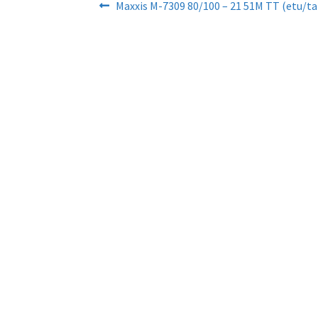
Artikkelien
Edellinen
Maxxis M-7309 80/100 – 21 51M TT (etu/ta
artikkeli
selaus