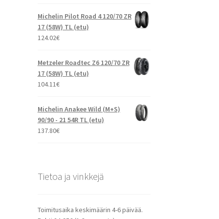
Michelin Pilot Road 4 120/70 ZR
17 (58W) TL (etu)
124.02
€
Metzeler Roadtec Z6 120/70 ZR
17 (58W) TL (etu)
104.11
€
Michelin Anakee Wild (M+S)
90/90 - 21 54R TL (etu)
137.80
€
Tietoa ja vinkkejä
Toimitusaika keskimäärin 4-6 päivää.