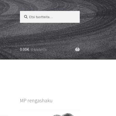
Etsi:
Haku
0.00
€
0 tuotetta
MP rengashaku