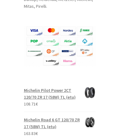
Mitas, Pirelli.
Michelin Pilot Power 2CT
120/70 ZR 17 (58W) TL (etu)
108.71
€
Michelin Road 6 GT 120/70 ZR
17 (58W) TL (etu)
163.83
€