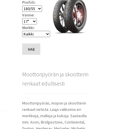
Profiili:
Vanne:
Merkki:
HAE
Moottoripyörän ja skootterin
renkaat edullisesti
Moottoripyörän, mopon ja skootterin
renkaat netistä. Laaja valikoima eri
merkkejä, malleja ja kokoja. Saatavilla
mm. Avon, Bridgestone, Continental,
Dunlop, Heidenau, Metzeler, Michelin,