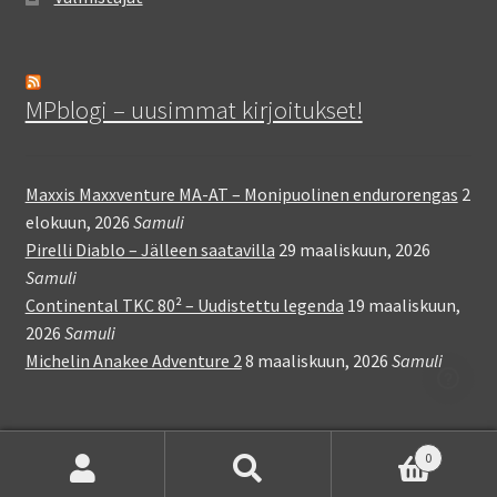
MPblogi – uusimmat kirjoitukset!
Maxxis Maxxventure MA-AT – Monipuolinen endurorengas
2
elokuun, 2026
Samuli
Pirelli Diablo – Jälleen saatavilla
29 maaliskuun, 2026
Samuli
Continental TKC 80² – Uudistettu legenda
19 maaliskuun,
2026
Samuli
Michelin Anakee Adventure 2
8 maaliskuun, 2026
Samuli
0
Etsi:
Haku