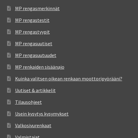
MP rengasmerkinnät
MP rengastestit
MP rengastyypit
MP rengasuutiset
MP rengasuutuudet
MP renkaiden sisäänajo
Kuinka valitsen oikean renkaan moottoripyörääni?
Uutiset & artikkelit
Tilausohjeet
Usein kysytys kysymykset
Valkosivurenkaat
Valmistajat