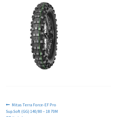
Artikkelien
Edellinen
Mitas Terra Force-EF Pro
artikkeli
Sup.Soft (GG) 140/80 – 18 70M
selaus