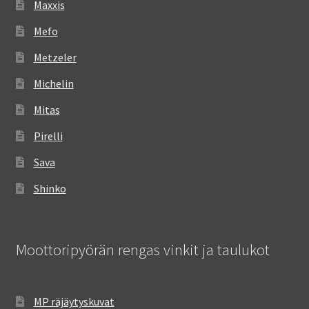
Maxxis
Mefo
Metzeler
Michelin
Mitas
Pirelli
Sava
Shinko
Moottoripyörän rengas vinkit ja taulukot
MP räjäytyskuvat