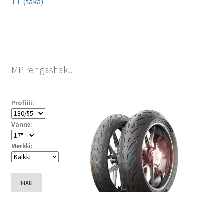
TT (taka)
MP rengashaku
Profiili:
Vanne:
Merkki:
HAE