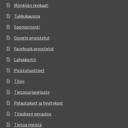
Mönkijän renkaat
Tukkukauppa
Sponsorointi
Google arvostelut
Facebook arvostelut
Lahjakortit
Poistotuotteet
Tilini
Tietosuojaseloste
Palautukset ja hyvitykset
Tilauksen peruutus
Tietoa meistä