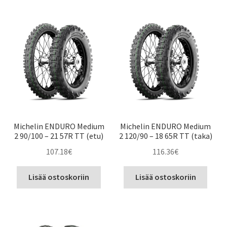
ensin
Michelin ENDURO Medium
Michelin ENDURO Medium
2 90/100 – 21 57R TT (etu)
2 120/90 – 18 65R TT (taka)
107.18
€
116.36
€
Lisää ostoskoriin
Lisää ostoskoriin