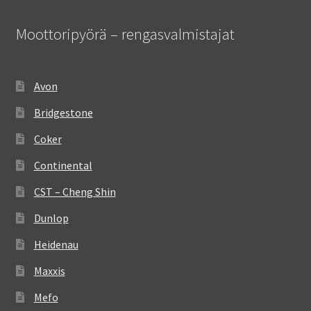
Moottoripyörä – rengasvalmistajat
Avon
Bridgestone
Coker
Continental
CST – Cheng Shin
Dunlop
Heidenau
Maxxis
Mefo