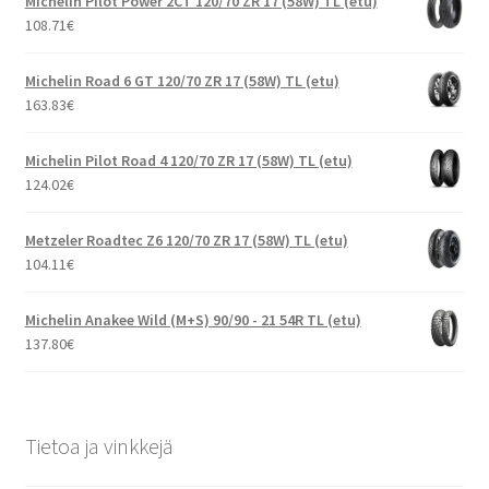
Michelin Pilot Power 2CT 120/70 ZR 17 (58W) TL (etu)
108.71
€
Michelin Road 6 GT 120/70 ZR 17 (58W) TL (etu)
163.83
€
Michelin Pilot Road 4 120/70 ZR 17 (58W) TL (etu)
124.02
€
Metzeler Roadtec Z6 120/70 ZR 17 (58W) TL (etu)
104.11
€
Michelin Anakee Wild (M+S) 90/90 - 21 54R TL (etu)
137.80
€
Tietoa ja vinkkejä