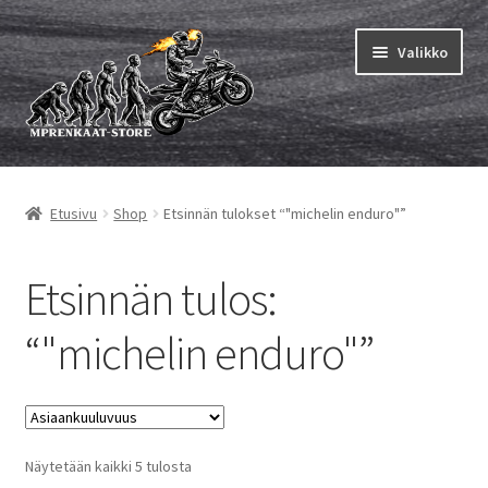
Siirry
Siirry
Valikko
navigointiin
sisältöön
Laajen
MP renkaat
alemm
Etusivu
Shop
Etsinnän tulokset “"michelin enduro"”
tason
Laajen
Sisärenkaat ja nauhat
valikko
alemm
tason
Laajen
Etsinnän tulos:
Rengasmerkit
valikko
alemm
tason
Laajen
“"michelin enduro"”
Vinkit&ohjeet
valikko
alemm
tason
Yhteys
valikko
Suosituimmat
Näytetään kaikki 5 tulosta