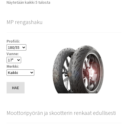
Suosituimmat
Näytetään kaikki 5 tulosta
ensin
MP rengashaku
Profiili:
Vanne:
Merkki:
HAE
Moottoripyörän ja skootterin renkaat edullisesti