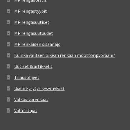
MP rengastyypit
MP rengasuutiset
MP rengasuutuudet
MP renkaiden sisäänajo
Kuinka valitsen oikean renkaan moottoripyörääni?
Uutiset & artikkelit
Tilausohjeet
Usein kysytys kysymykset
Valkosivurenkaat
Valmistajat