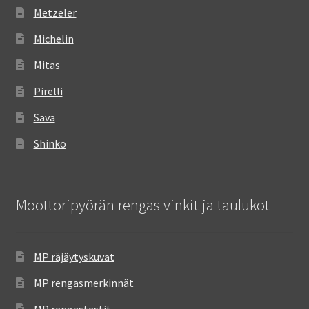
Metzeler
Michelin
Mitas
Pirelli
Sava
Shinko
Moottoripyörän rengas vinkit ja taulukot
MP räjäytyskuvat
MP rengasmerkinnät
MP rengastestit