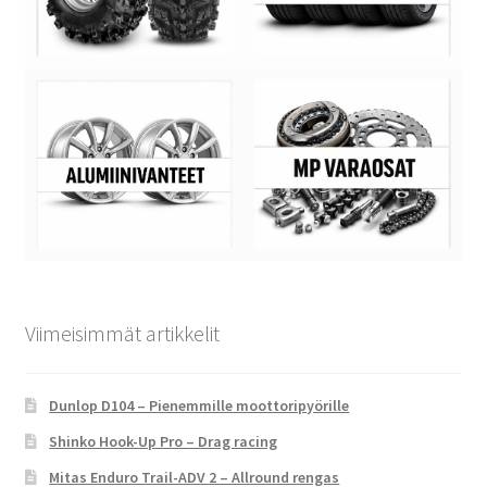
Viimeisimmät artikkelit
Dunlop D104 – Pienemmille moottoripyörille
Shinko Hook-Up Pro – Drag racing
Mitas Enduro Trail-ADV 2 – Allround rengas